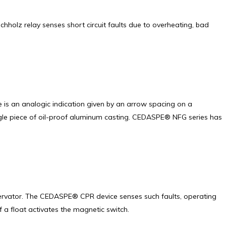
hholz relay senses short circuit faults due to overheating, bad
 is an analogic indication given by an arrow spacing on a
ingle piece of oil-proof aluminum casting. CEDASPE® NFG series has
onservator. The CEDASPE® CPR device senses such faults, operating
 a float activates the magnetic switch.