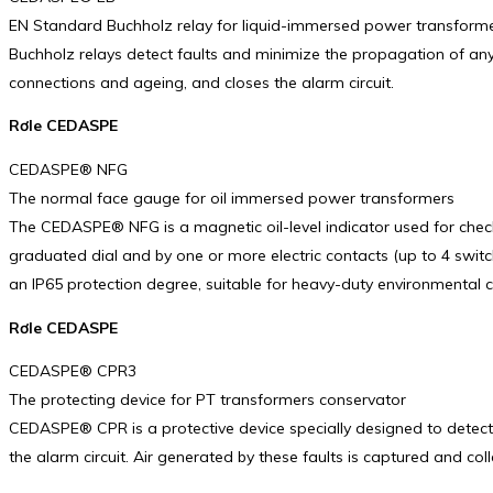
EN Standard Buchholz relay for liquid-immersed power transform
Buchholz relays detect faults and minimize the propagation of any 
connections and ageing, and closes the alarm circuit.
Rơle CEDASPE
CEDASPE® NFG
The normal face gauge for oil immersed power transformers
The CEDASPE® NFG is a magnetic oil-level indicator used for check
graduated dial and by one or more electric contacts (up to 4 swit
an IP65 protection degree, suitable for heavy-duty environmental c
Rơle CEDASPE
CEDASPE® CPR3
The protecting device for PT transformers conservator
CEDASPE® CPR is a protective device specially designed to detect f
the alarm circuit. Air generated by these faults is captured and c