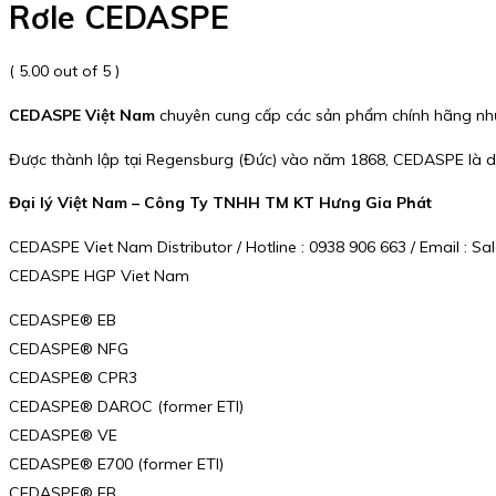
Rơle CEDASPE
( 5.00 out of 5 )
CEDASPE Việt Nam
chuyên cung cấp các sản phẩm chính hãng nh
Được thành lập tại Regensburg (Đức) vào năm 1868, CEDASPE là doan
Đại lý Việt Nam – Công Ty TNHH TM KT Hưng Gia Phát
CEDASPE Viet Nam Distributor / Hotline : 0938 906 663 / Email :
CEDASPE HGP Viet Nam
CEDASPE® EB
CEDASPE® NFG
CEDASPE® CPR3
CEDASPE® DAROC (former ETI)
CEDASPE® VE
CEDASPE® E700 (former ETI)
CEDASPE® EB