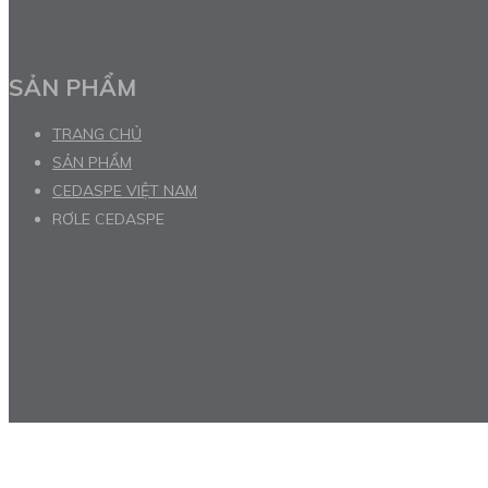
SẢN PHẨM
TRANG CHỦ
SẢN PHẨM
CEDASPE VIỆT NAM
RƠLE CEDASPE