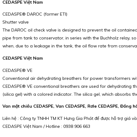
CEDASPE Việt Nam
CEDASPE® DAROC (former ETI)
Shutter valve
The DAROC oil check valve is designed to prevent the oil contained i
pipe from tank to conservator, in series with the Buchholz relay, so
when, due to a leakage in the tank, the oil flow rate from conserva
CEDASPE Việt Nam
CEDASPE® VE
Conventional air dehydrating breathers for power transformers wit
CEDASPE® VE conventional breathers are used for dehydrating the ai
(silica gel) with a colored indicator. The silica gel, which absorbs
Van một chiều CEDASPE, Van CEDASPE, Rơle CEDASPE, Đồng hồ 
Liên hệ : Công ty TNHH TM KT Hưng Gia Phát để được hỗ trợ giá và
CEDASPE Việt Nam / Hotline : 0938 906 663