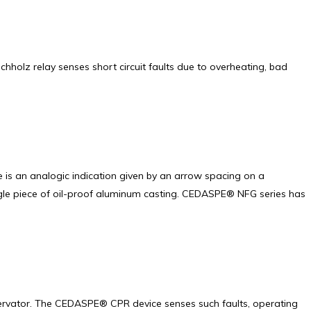
hholz relay senses short circuit faults due to overheating, bad
 is an analogic indication given by an arrow spacing on a
ingle piece of oil-proof aluminum casting. CEDASPE® NFG series has
onservator. The CEDASPE® CPR device senses such faults, operating