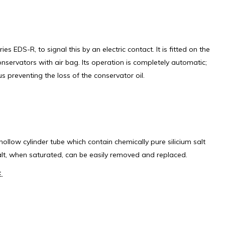
EDS-R, to signal this by an electric contact. It is fitted on the
onservators with air bag. Its operation is completely automatic;
s preventing the loss of the conservator oil.
llow cylinder tube which contain chemically pure silicium salt
 salt, when saturated, can be easily removed and replaced.
.