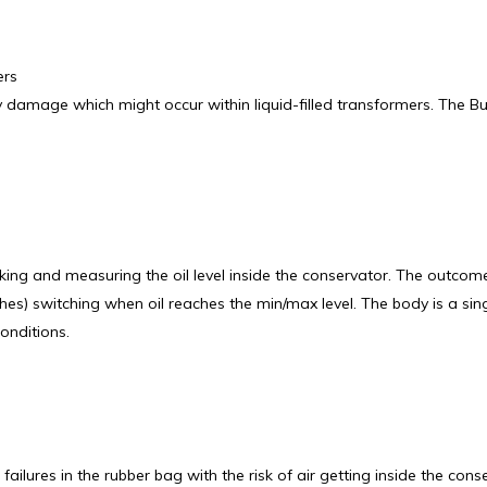
ers
damage which might occur within liquid-filled transformers. The Buc
ing and measuring the oil level inside the conservator. The outcome
ches) switching when oil reaches the min/max level. The body is a s
onditions.
ailures in the rubber bag with the risk of air getting inside the c