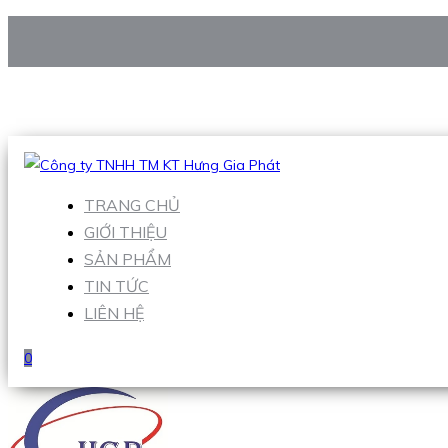
CÔNG TY TNHH TM KT HƯNG GIA PHÁT
Hotline
:
0938 906 663
Email
:
Sales1@hgpvietnam.com
TRANG CHỦ
GIỚI THIỆU
SẢN PHẨM
TIN TỨC
LIÊN HỆ
0