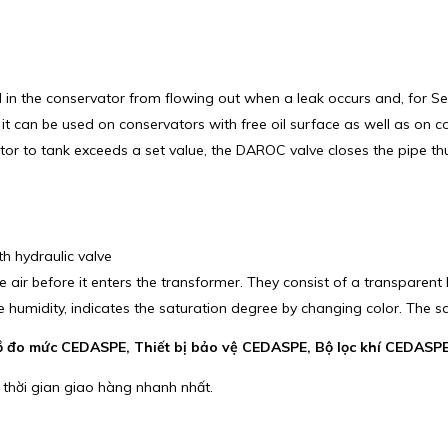
n the conservator from flowing out when a leak occurs and, for Series 
 it can be used on conservators with free oil surface as well as on c
tor to tank exceeds a set value, the DAROC valve closes the pipe thu
h hydraulic valve
r before it enters the transformer. They consist of a transparent ho
 the humidity, indicates the saturation degree by changing color. The
đo mức CEDASPE, Thiết bị bảo vệ CEDASPE, Bộ lọc khí CEDASPE
 thời gian giao hàng nhanh nhất.