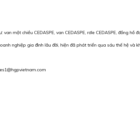
ư: van một chiều CEDASPE, van CEDASPE, rơle CEDASPE, đồng hồ đo
h nghiệp gia đình lâu đời, hiện đã phát triển qua sáu thế hệ và kh
 Sales1@hgpvietnam.com