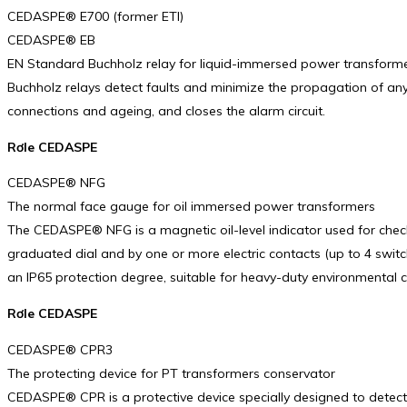
CEDASPE® E700 (former ETI)
CEDASPE® EB
EN Standard Buchholz relay for liquid-immersed power transform
Buchholz relays detect faults and minimize the propagation of any 
connections and ageing, and closes the alarm circuit.
Rơle CEDASPE
CEDASPE® NFG
The normal face gauge for oil immersed power transformers
The CEDASPE® NFG is a magnetic oil-level indicator used for check
graduated dial and by one or more electric contacts (up to 4 swit
an IP65 protection degree, suitable for heavy-duty environmental c
Rơle CEDASPE
CEDASPE® CPR3
The protecting device for PT transformers conservator
CEDASPE® CPR is a protective device specially designed to detect f