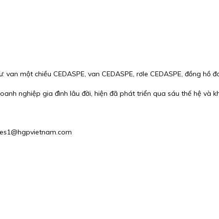
ư: van một chiều CEDASPE, van CEDASPE, rơle CEDASPE, đồng hồ đo
h nghiệp gia đình lâu đời, hiện đã phát triển qua sáu thế hệ và kh
 Sales1@hgpvietnam.com