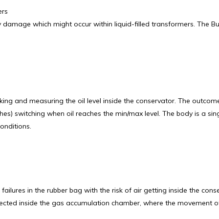
ers
damage which might occur within liquid-filled transformers. The Buc
ing and measuring the oil level inside the conservator. The outcome
ches) switching when oil reaches the min/max level. The body is a s
onditions.
ailures in the rubber bag with the risk of air getting inside the c
ollected inside the gas accumulation chamber, where the movement of