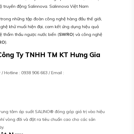
bộ truyền động Salinnova. Salinnova Việt Nam
trong những tập đoàn công nghệ hàng đầu thế giới,
nghệ khử muối hiện đại, cam kết ứng dụng hiệu quả
hệ thẩm thấu ngược nước biển (
SWRO
) và công nghệ
RO
).
– Công Ty TNHH TM KT Hưng Gia
/ Hotline : 0938 906 663 / Email :
n
 Trung tâm áp suất SALINO® đóng góp giá trị vào hiệu
phí vòng đời và đặt ra tiêu chuẩn cao cho các sản
ày.