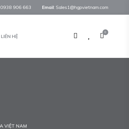
:
0938 906 663
Email
:
Sales1@hgpvietnam.com
0
LIÊN HỆ
A VIỆT NAM