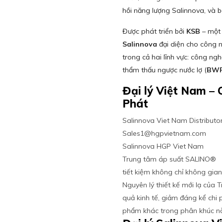
hồi năng lượng Salinnova, và 
Được phát triển bởi
KSB
– một 
Salinnova
đại diện cho công 
trong cả hai lĩnh vực: công ng
thẩm thấu ngược nước lợ (
BW
Đại lý Việt Nam 
Phát
Salinnova Viet Nam Distributor 
Sales1@hgpvietnam.com
Salinnova HGP Viet Nam
Trung tâm áp suất SALINO®
tiết kiệm không chỉ không gia
Nguyên lý thiết kế mới lạ của
quả kinh tế, giảm đáng kể chi 
phẩm khác trong phân khúc n