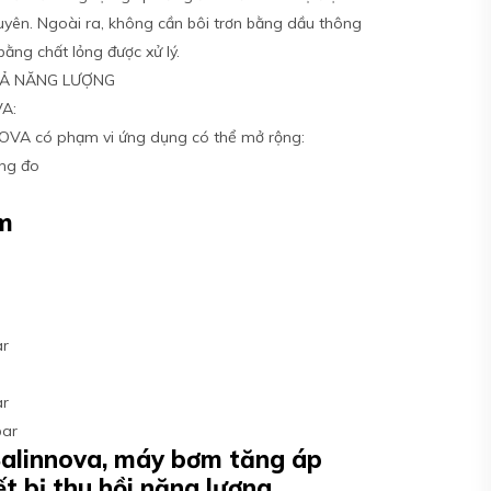
guyên. Ngoài ra, không cần bôi trơn bằng dầu thông
 bằng chất lỏng được xử lý.
UẢ NĂNG LƯỢNG
VA:
VA có phạm vi ứng dụng có thể mở rộng:
ng đo
am
r
ar
r
ar
bar
alinnova, máy bơm tăng áp
ết bị thu hồi năng lượng