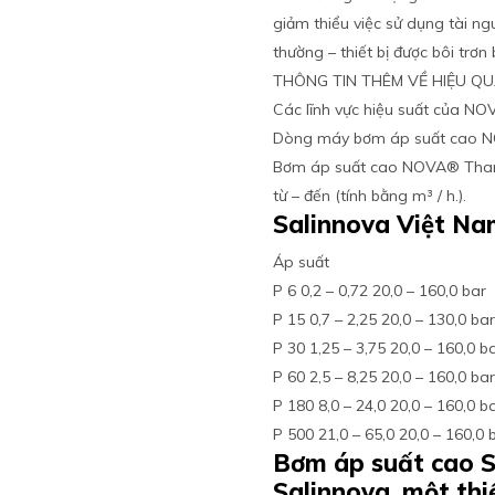
giảm thiểu việc sử dụng tài n
thường – thiết bị được bôi trơn
THÔNG TIN THÊM VỀ HIỆU Q
Các lĩnh vực hiệu suất của NO
Dòng máy bơm áp suất cao NO
Bơm áp suất cao NOVA® Tha
từ – đến (tính bằng m³ / h.).
Salinnova Việt N
Áp suất
P 6 0,2 – 0,72 20,0 – 160,0 bar
P 15 0,7 – 2,25 20,0 – 130,0 ba
P 30 1,25 – 3,75 20,0 – 160,0 b
P 60 2,5 – 8,25 20,0 – 160,0 ba
P 180 8,0 – 24,0 20,0 – 160,0 b
P 500 21,0 – 65,0 20,0 – 160,0 
Bơm áp suất cao S
Salinnova, một thi