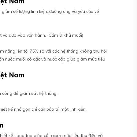
Việt Nam
giảm số lượng linh kiện, đường ống và yêu cầu về
đặt và đưa vào vận hành. (Cắm & Khử muối)
ềm năng lên tới 75% so với các hệ thống không thu hồi
trộn nước muối cô đặc và nước cấp giúp giảm mức tiêu
Việt Nam
ân công để giám sát hệ thống.
hiết kế nhỏ gọn chỉ cần bảo trì một linh kiện.
am
iết kế sáng tạo giúp cắt giảm mức tiêu thụ điện và