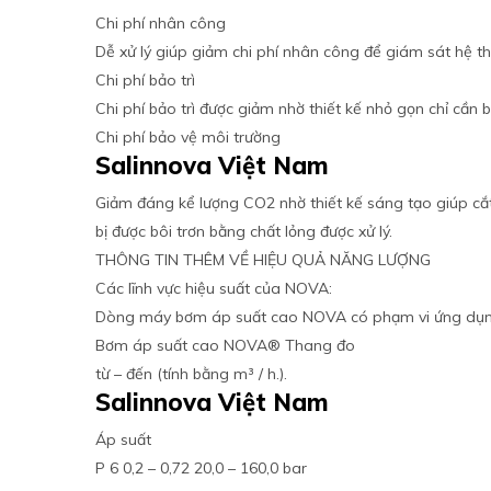
Chi phí nhân công
Dễ xử lý giúp giảm chi phí nhân công để giám sát hệ t
Chi phí bảo trì
Chi phí bảo trì được giảm nhờ thiết kế nhỏ gọn chỉ cần bả
Chi phí bảo vệ môi trường
Salinnova Việt Nam
Giảm đáng kể lượng CO2 nhờ thiết kế sáng tạo giúp cắt
bị được bôi trơn bằng chất lỏng được xử lý.
THÔNG TIN THÊM VỀ HIỆU QUẢ NĂNG LƯỢNG
Các lĩnh vực hiệu suất của NOVA:
Dòng máy bơm áp suất cao NOVA có phạm vi ứng dụn
Bơm áp suất cao NOVA® Thang đo
từ – đến (tính bằng m³ / h.).
Salinnova Việt Nam
Áp suất
P 6 0,2 – 0,72 20,0 – 160,0 bar