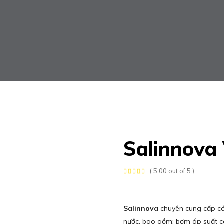
Salinnova
( 5.00 out of 5 )
Salinnova
chuyên cung cấp các
nước, bao gồm: bơm áp suất ca