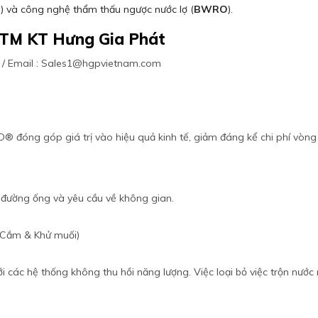
O
) và công nghệ thẩm thấu ngược nước lợ (
BWRO
).
 TM KT Hưng Gia Phát
63 / Email : Sales1@hgpvietnam.com
O® đóng góp giá trị vào hiệu quả kinh tế, giảm đáng kể chi phí vòng
 đường ống và yêu cầu về không gian.
 (Cắm & Khử muối)
ới các hệ thống không thu hồi năng lượng. Việc loại bỏ việc trộn nư