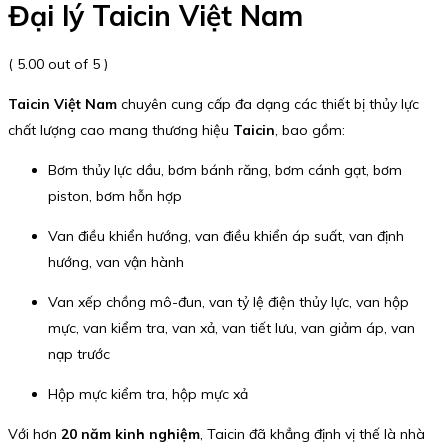
Đại lý Taicin Việt Nam
( 5.00 out of 5 )
Taicin Việt Nam
chuyên cung cấp đa dạng các thiết bị thủy lực
chất lượng cao mang thương hiệu
Taicin
, bao gồm:
Bơm thủy lực dầu, bơm bánh răng, bơm cánh gạt, bơm
piston, bơm hỗn hợp
Van điều khiển hướng, van điều khiển áp suất, van định
hướng, van vận hành
Van xếp chồng mô-đun, van tỷ lệ điện thủy lực, van hộp
mực, van kiểm tra, van xả, van tiết lưu, van giảm áp, van
nạp trước
Hộp mực kiểm tra, hộp mực xả
Với hơn
20 năm kinh nghiệm
, Taicin đã khẳng định vị thế là nhà