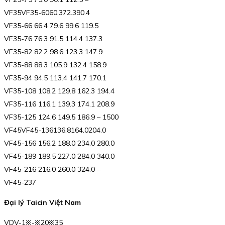
VF35VF35-6060.372.390.4
VF35-66 66.4 79.6 99.6 119.5
VF35-76 76.3 91.5 114.4 137.3
VF35-82 82.2 98.6 123.3 147.9
VF35-88 88.3 105.9 132.4 158.9
VF35-94 94.5 113.4 141.7 170.1
VF35-108 108.2 129.8 162.3 194.4
VF35-116 116.1 139.3 174.1 208.9
VF35-125 124.6 149.5 186.9 – 1500
VF45VF45-136136.8164.0204.0
VF45-156 156.2 188.0 234.0 280.0
VF45-189 189.5 227.0 284.0 340.0
VF45-216 216.0 260.0 324.0 –
VF45-237
Đại lý Taicin Việt Nam
VDV-1※-※20※35