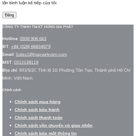
lần bình luận kế tiếp của tôi.
Đăng
CÔNG TY TNHH TM KT HƯNG GIA PHÁT
Hotline
:
0938 906 663
ĐT
:
+84 (028) 66834679
Email
:
Sales1@hgpvietnam.com
MST
:
0313138119
Địa chỉ
: 933/5/2C Tỉnh lộ 10, Phường Tân Tạo, Thành phố Hồ Chí
Minh, Việt Nam.
Chính sách
Chính sách mua hàng
Chính sách bảo hành
Chính sách thanh toán
Chính sách vận chuyển và giao nhận
Chính sách bảo mật thông tin