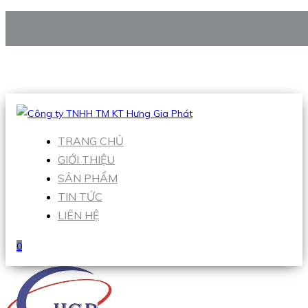
CÔNG TY TNHH TM KT HƯNG GIA PHÁT
Hotline
:
0938 906 663
Email
:
Sales1@hgpvietnam.com
TRANG CHỦ
GIỚI THIỆU
SẢN PHẨM
TIN TỨC
LIÊN HỆ
0