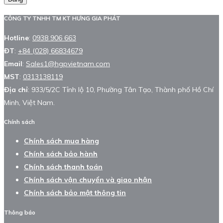
CÔNG TY TNHH TM KT HƯNG GIA PHÁT
Hotline
:
0938 906 663
ĐT
:
+84 (028) 66834679
Email
:
Sales1@hgpvietnam.com
MST
:
0313138119
Địa chỉ
: 933/5/2C Tỉnh lộ 10, Phường Tân Tạo, Thành phố Hồ Chí
Minh, Việt Nam.
Chính sách
Chính sách mua hàng
Chính sách bảo hành
Chính sách thanh toán
Chính sách vận chuyển và giao nhận
Chính sách bảo mật thông tin
Thông báo