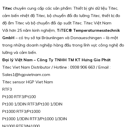
Titec
chuyên cung cấp các sản phẩm: Thiết bị ghi dữ liệu Titec,
cảm biến nhiệt độ Titec, bộ chuyển đổi đo lường Titec, thiết bị đo
độ ẩm Titec và bộ chuyển đổi áp suất Titec. Titec Việt Nam
Với hơn 25 năm kinh nghiệm,
TiTEC® Temperaturmesstechnik
GmbH
– có trụ sở tại Bräunlingen và Donaueschingen – là một
trong những doanh nghiệp hàng đầu trong lĩnh vực công nghệ đo
lường và cảm biến.
Đại lý Việt Nam – Công Ty TNHH TM KT Hưng Gia Phát
Titec Viet Nam Distributor / Hotline : 0938 906 663 / Email :
Sales1@hgpvietnam.com
Titec sensor HGP Viet Nam
RTF3
Pt100 RTF3/Pt100
Pt100 1/3DIN RTF3/Pt100 1/3DIN
Pt1000 RTF3/Pt1000
Pt1000 1/3DIN RTF3/Pt1000 1/3DIN
Ni1000 RTF3/Ni1000