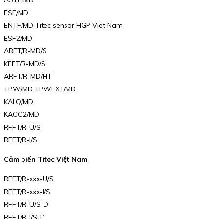
ASTF/MD
ESF/MD
ENTF/MD Titec sensor HGP Viet Nam
ESF2/MD
ARFT/R-MD/S
KFFT/R-MD/S
ARFT/R-MD/HT
TPW/MD TPWEXT/MD
KALQ/MD
KACO2/MD
RFFT/R-U/S
RFFT/R-I/S
Cảm biến Titec Việt Nam
RFFT/R-xxx-U/S
RFFT/R-xxx-I/S
RFFT/R-U/S-D
RFFT/R-I/S-D