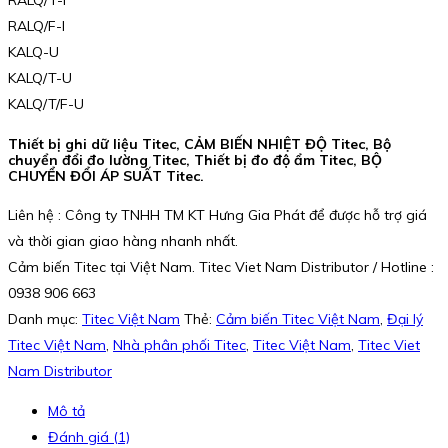
RALQ/T-I
RALQ/F-I
KALQ-U
KALQ/T-U
KALQ/T/F-U
Thiết bị ghi dữ liệu Titec, CẢM BIẾN NHIỆT ĐỘ Titec, Bộ
chuyển đổi đo lường Titec, Thiết bị đo độ ẩm Titec, BỘ
CHUYỂN ĐỔI ÁP SUẤT Titec.
Liên hệ : Công ty TNHH TM KT Hưng Gia Phát để được hỗ trợ giá
và thời gian giao hàng nhanh nhất.
Cảm biến Titec tại Việt Nam. Titec Viet Nam Distributor / Hotline :
0938 906 663
Danh mục:
Titec Việt Nam
Thẻ:
Cảm biến Titec Việt Nam
,
Đại lý
Titec Việt Nam
,
Nhà phân phối Titec
,
Titec Việt Nam
,
Titec Viet
Nam Distributor
Mô tả
Đánh giá (1)