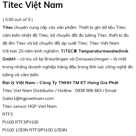
Titec Việt Nam
( 5.00 out of 5 )
Titec
chuyên cung cấp các sản phẩm: Thiết bị ghi dữ liệu Titec,
cảm biến nhiệt độ Titec, bộ chuyển đổi đo lường Titec, thiết bị đo
độ ẩm Titec và bộ chuyển đổi áp suất Titec. Titec Việt Nam
Với hơn 25 năm kinh nghiệm,
TiTEC® Temperaturmesstechnik
GmbH
– có trụ sở tại Bräunlingen và Donaueschingen – là một
trong những doanh nghiệp hàng đầu trong lĩnh vực công nghệ đo
lường và cảm biến.
Đại lý Việt Nam – Công Ty TNHH TM KT Hưng Gia Phát
Titec Viet Nam Distributor / Hotline : 0938 906 663 / Email :
Sales1@hgpvietnam.com
Titec sensor HGP Viet Nam
RTF3
Pt100 RTF3/Pt100
Pt100 1/3DIN RTF3/Pt100 1/3DIN