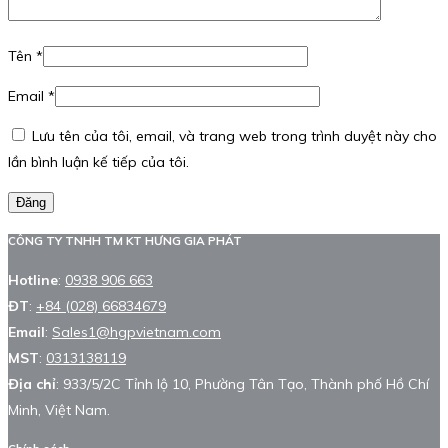
Tên
*
Email
*
Lưu tên của tôi, email, và trang web trong trình duyệt này cho
lần bình luận kế tiếp của tôi.
Đăng
CÔNG TY TNHH TM KT HƯNG GIA PHÁT
Hotline
:
0938 906 663
ĐT
:
+84 (028) 66834679
Email
:
Sales1@hgpvietnam.com
MST
:
0313138119
Địa chỉ
: 933/5/2C Tỉnh lộ 10, Phường Tân Tạo, Thành phố Hồ Chí
Minh, Việt Nam.