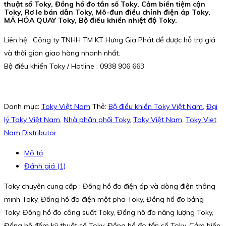
thuật số Toky, Đồng hồ đo tần số Toky, Cảm biến tiệm cận
Toky, Rơ le bán dẫn Toky, Mô-đun điều chỉnh điện áp Toky,
MÃ HÓA QUAY Toky, Bộ điều khiển nhiệt độ Toky.
Liên hệ : Công ty TNHH TM KT Hưng Gia Phát để được hỗ trợ giá
và thời gian giao hàng nhanh nhất.
Bộ điều khiển Toky / Hotline : 0938 906 663
Danh mục:
Toky Việt Nam
Thẻ:
Bộ điều khiển Toky Việt Nam
,
Đại
lý Toky Việt Nam
,
Nhà phân phối Toky
,
Toky Việt Nam
,
Toky Viet
Nam Distributor
Mô tả
Đánh giá (1)
Toky chuyên cung cấp : Đồng hồ đo điện áp và dòng điện thông
minh Toky, Đồng hồ đo điện một pha Toky, Đồng hồ đo bảng
Toky, Đồng hồ đo công suất Toky, Đồng hồ đo năng lượng Toky,
Đồng hồ đếm kỹ thuật số Toky, Đồng hồ đo tần số Toky, Cảm biến