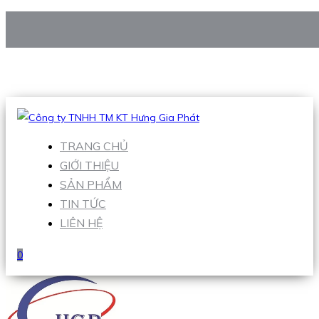
CÔNG TY TNHH TM KT HƯNG GIA PHÁT
Hotline
:
0938 906 663
Email
:
Sales1@hgpvietnam.com
TRANG CHỦ
GIỚI THIỆU
SẢN PHẨM
TIN TỨC
LIÊN HỆ
0