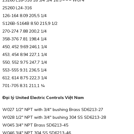
2S260 L18-316 18 3/4 3/4 16.5 – – – W074
2S260 L24-316
126-164 8.09 205,5 1/4
S126B-S164B 8.50 215,9 1/2
270-274 7.88 200,2 1/4
358-376 7.81 198,4 1/4
450, 452 9.69 246,1 1/4
453, 454 8.94 227,1 1/4
550, 552 9.75 247,7 1/4
553-555 9.31 236,5 1/4
612, 614 8.75 222,3 1/4
701-705 8.31 211,1 ¼
Đại lý United Electric Controls Việt Nam
W027 1/2″ NPT with 3/4″ bushing Brass SD6213-27
W028 1/2″ NPT with 3/4″ bushing 304 SS SD6213-28
W045 3/4″ NPT Brass SD6213-45
W046 3/4″ NPT 304 SS SD6213-46