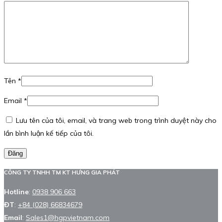
Tên
*
Email
*
Lưu tên của tôi, email, và trang web trong trình duyệt này cho
lần bình luận kế tiếp của tôi.
Đăng
CÔNG TY TNHH TM KT HƯNG GIA PHÁT
Hotline
:
0938 906 663
ĐT
:
+84 (028) 66834679
Email
:
Sales1@hgpvietnam.com