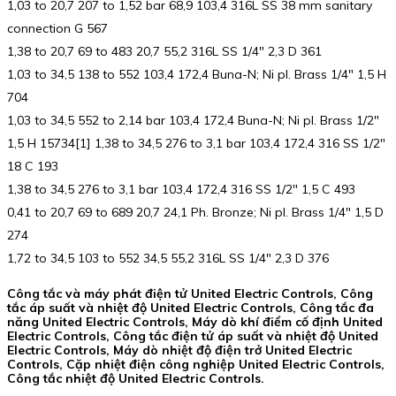
1,03 to 20,7 207 to 1,52 bar 68,9 103,4 316L SS 38 mm sanitary
connection G 567
1,38 to 20,7 69 to 483 20,7 55,2 316L SS 1/4″ 2,3 D 361
1,03 to 34,5 138 to 552 103,4 172,4 Buna-N; Ni pl. Brass 1/4″ 1,5 H
704
1,03 to 34,5 552 to 2,14 bar 103,4 172,4 Buna-N; Ni pl. Brass 1/2″
1,5 H 15734[1] 1,38 to 34,5 276 to 3,1 bar 103,4 172,4 316 SS 1/2″
18 C 193
1,38 to 34,5 276 to 3,1 bar 103,4 172,4 316 SS 1/2″ 1,5 C 493
0,41 to 20,7 69 to 689 20,7 24,1 Ph. Bronze; Ni pl. Brass 1/4″ 1,5 D
274
1,72 to 34,5 103 to 552 34,5 55,2 316L SS 1/4″ 2,3 D 376
Công tắc và máy phát điện tử United Electric Controls, Công
tắc áp suất và nhiệt độ United Electric Controls, Công tắc đa
năng United Electric Controls, Máy dò khí điểm cố định United
Electric Controls, Công tắc điện tử áp suất và nhiệt độ United
Electric Controls, Máy dò nhiệt độ điện trở United Electric
Controls, Cặp nhiệt điện công nghiệp United Electric Controls,
Công tắc nhiệt độ United Electric Controls.