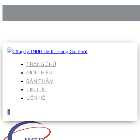
CÔNG TY TNHH TM KT HƯNG GIA PHÁT
Hotline
:
0938 906 663
Email
:
Sales1@hgpvietnam.com
TRANG CHỦ
GIỚI THIỆU
SẢN PHẨM
TIN TỨC
LIÊN HỆ
0