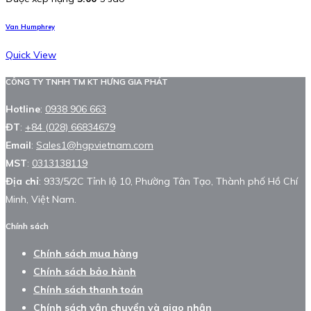
Van Humphrey
Quick View
CÔNG TY TNHH TM KT HƯNG GIA PHÁT
Hotline
:
0938 906 663
ĐT
:
+84 (028) 66834679
Email
:
Sales1@hgpvietnam.com
MST
:
0313138119
Địa chỉ
: 933/5/2C Tỉnh lộ 10, Phường Tân Tạo, Thành phố Hồ Chí
Minh, Việt Nam.
Chính sách
Chính sách mua hàng
Chính sách bảo hành
Chính sách thanh toán
Chính sách vận chuyển và giao nhận