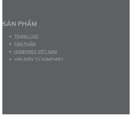
SẢN PHẨM
TRANG CHỦ
SẢN PHẨM
HUMPHREY VIỆT NAM
VAN ĐIỆN TỪ HUMPHREY