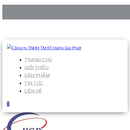
CÔNG TY TNHH TM KT HƯNG GIA PHÁT
Hotline
:
0938 906 663
Email
:
Sales1@hgpvietnam.com
TRANG CHỦ
GIỚI THIỆU
SẢN PHẨM
TIN TỨC
LIÊN HỆ
0