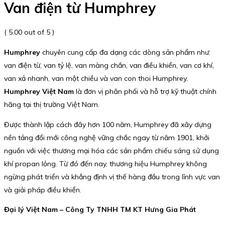
Van điện từ Humphrey
( 5.00 out of 5 )
Humphrey
chuyên cung cấp đa dạng các dòng sản phẩm như:
van điện từ, van tỷ lệ, van màng chắn, van điều khiển, van cơ khí,
van xả nhanh, van một chiều và van con thoi Humphrey.
Humphrey Việt Nam
là đơn vị phân phối và hỗ trợ kỹ thuật chính
hãng tại thị trường Việt Nam.
Được thành lập cách đây hơn 100 năm, Humphrey đã xây dựng
nền tảng đổi mới công nghệ vững chắc ngay từ năm 1901, khởi
nguồn với việc thương mại hóa các sản phẩm chiếu sáng sử dụng
khí propan lỏng. Từ đó đến nay, thương hiệu Humphrey không
ngừng phát triển và khẳng định vị thế hàng đầu trong lĩnh vực van
và giải pháp điều khiển.
Đại lý Việt Nam – Công Ty TNHH TM KT Hưng Gia Phát