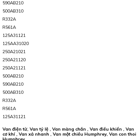
590AB210
500AB310
R332A
R561A
125A31121
125AA31020
250A21021
250A21120
250A21121
500AB210
590AB210
500AB310
R332A
R561A
125A31121
Van điện từ, Van tỷ lệ , Van màng chắn , Van điều khiển , Van
cơ khí , Van xả nhanh , Van một chiều Humphrey, Van con thoi
Humphrey.