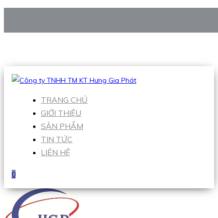
CÔNG TY TNHH TM KT HƯNG GIA PHÁT
Hotline
:
0938 906 663
Email
:
Sales1@hgpvietnam.com
TRANG CHỦ
GIỚI THIỆU
SẢN PHẨM
TIN TỨC
LIÊN HỆ
0