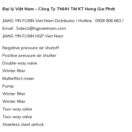
Đại lý Việt Nam – Công Ty TNHH TM KT Hưng Gia Phát
JIANG YIN FUXIN Viet Nam Distributor / Hotline : 0938 906 663 /
Email : Sales1@hgpvietnam.com
JIANG YIN FUXIN HGP Viet Nam
Negative pressure air shutoff
Positive pressure air shutter
Double-way valve
Winter filter
Multieffect mixer
Pump
Winter filter
Winter filter
Two-way valve
Two-way valve
Stainless steel airlock