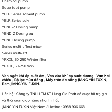
Chemical pump
Soap foot pump
YBLR Series solvent pump
YBLR Series solv
YBND-Z Dosing pump
YBND-Z Dosing pu
YBND Dosing pump
Series multi-effect mixer
Series multi-eff
YRXDLJ50-250 Winter filter
YRXDLJ50-250 Win
Van ngắt khí áp suất âm , Van cửa khí áp suất dương , Van hai
chiều , Bộ lọc mùa đông , Máy trộn đa năng JIANG YIN FUXIN,
Bơm JIANG YIN FUXIN.
Liên hệ : Công ty TNHH TM KT Hưng Gia Phát để được hỗ trợ giá
và thời gian giao hàng nhanh nhất.
JIANG YIN FUXIN Việt Nam / Hotline : 0938 906 663