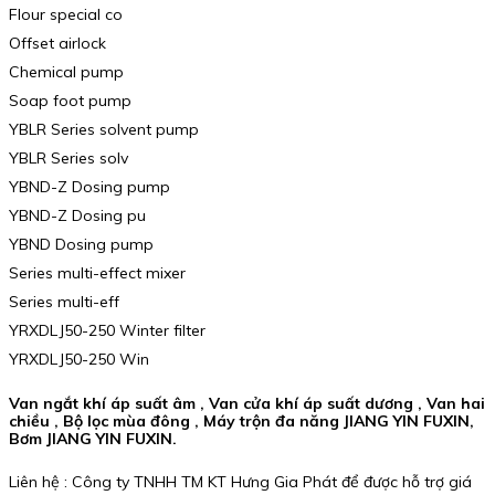
Flour special co
Offset airlock
Chemical pump
Soap foot pump
YBLR Series solvent pump
YBLR Series solv
YBND-Z Dosing pump
YBND-Z Dosing pu
YBND Dosing pump
Series multi-effect mixer
Series multi-eff
YRXDLJ50-250 Winter filter
YRXDLJ50-250 Win
Van ngắt khí áp suất âm , Van cửa khí áp suất dương , Van hai
chiều , Bộ lọc mùa đông , Máy trộn đa năng JIANG YIN FUXIN,
Bơm JIANG YIN FUXIN.
Liên hệ : Công ty TNHH TM KT Hưng Gia Phát để được hỗ trợ giá