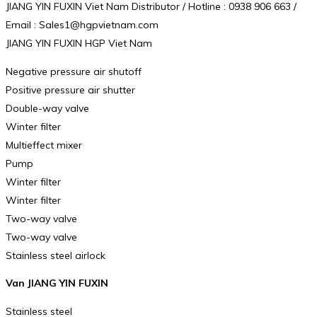
JIANG YIN FUXIN Viet Nam Distributor / Hotline : 0938 906 663 /
Email : Sales1@hgpvietnam.com
JIANG YIN FUXIN HGP Viet Nam
Negative pressure air shutoff
Positive pressure air shutter
Double-way valve
Winter filter
Multieffect mixer
Pump
Winter filter
Winter filter
Two-way valve
Two-way valve
Stainless steel airlock
Van JIANG YIN FUXIN
Stainless steel