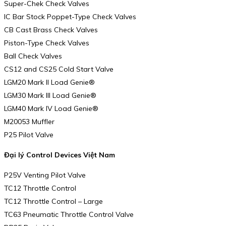
Super-Chek Check Valves
IC Bar Stock Poppet-Type Check Valves
CB Cast Brass Check Valves
Piston-Type Check Valves
Ball Check Valves
CS12 and CS25 Cold Start Valve
LGM20 Mark II Load Genie®
LGM30 Mark III Load Genie®
LGM40 Mark IV Load Genie®
M20053 Muffler
P25 Pilot Valve
Đại lý Control Devices Việt Nam
P25V Venting Pilot Valve
TC12 Throttle Control
TC12 Throttle Control – Large
TC63 Pneumatic Throttle Control Valve