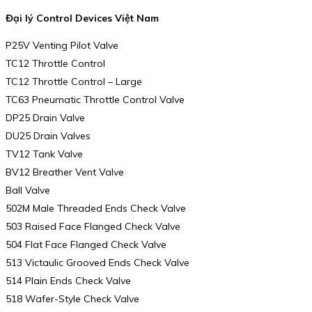
Đại lý Control Devices Việt Nam
P25V Venting Pilot Valve
TC12 Throttle Control
TC12 Throttle Control – Large
TC63 Pneumatic Throttle Control Valve
DP25 Drain Valve
DU25 Drain Valves
TV12 Tank Valve
BV12 Breather Vent Valve
Ball Valve
502M Male Threaded Ends Check Valve
503 Raised Face Flanged Check Valve
504 Flat Face Flanged Check Valve
513 Victaulic Grooved Ends Check Valve
514 Plain Ends Check Valve
518 Wafer-Style Check Valve