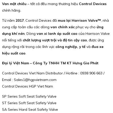
Van một chiều
– tất cả đều mang thương hiệu
Control Devices
chính hãng.
Từ năm
2017
, Control Devices đã
mua lại Harrison Valve™
, nhà
cung cấp toàn cầu các dòng
van chính xác
phục vụ cho
ứng
dụng khí nén
. Dòng
van xi lanh áp suất cao
của Harrison Valve
nổi tiếng với
chất lượng vượt trội và độ tin cậy cao
, được ứng
dụng rộng rãi trong các lĩnh vực
công nghiệp, y tế
và
đua xe
hiệu suất cao
.
Đại lý Việt Nam – Công Ty TNHH TM KT Hưng Gia Phát
Control Devices Viet Nam Distributor / Hotline : 0938 906 663 /
Email : Sales1@hgpvietnam.com
Control Devices HGP Viet Nam
SP Series Soft Seat Safety Valve
ST Series Soft Seat Safety Valve
SA Series Hard Seat Safety Valve