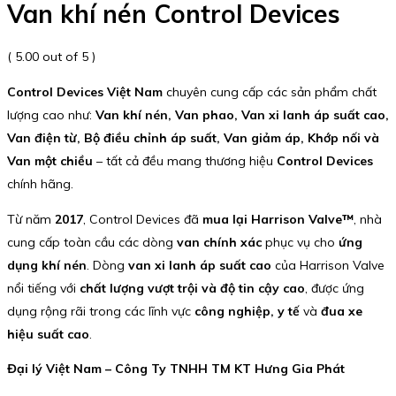
Van khí nén Control Devices
( 5.00 out of 5 )
Control Devices Việt Nam
chuyên cung cấp các sản phẩm chất
lượng cao như:
Van khí nén, Van phao, Van xi lanh áp suất cao,
Van điện từ, Bộ điều chỉnh áp suất, Van giảm áp, Khớp nối và
Van một chiều
– tất cả đều mang thương hiệu
Control Devices
chính hãng.
Từ năm
2017
, Control Devices đã
mua lại Harrison Valve™
, nhà
cung cấp toàn cầu các dòng
van chính xác
phục vụ cho
ứng
dụng khí nén
. Dòng
van xi lanh áp suất cao
của Harrison Valve
nổi tiếng với
chất lượng vượt trội và độ tin cậy cao
, được ứng
dụng rộng rãi trong các lĩnh vực
công nghiệp, y tế
và
đua xe
hiệu suất cao
.
Đại lý Việt Nam – Công Ty TNHH TM KT Hưng Gia Phát