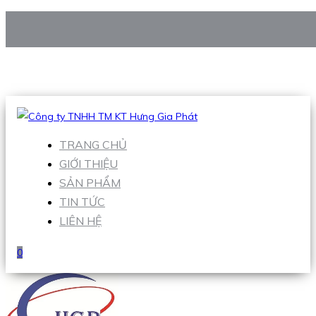
CÔNG TY TNHH TM KT HƯNG GIA PHÁT
Hotline
:
0938 906 663
Email
:
Sales1@hgpvietnam.com
TRANG CHỦ
GIỚI THIỆU
SẢN PHẨM
TIN TỨC
LIÊN HỆ
0