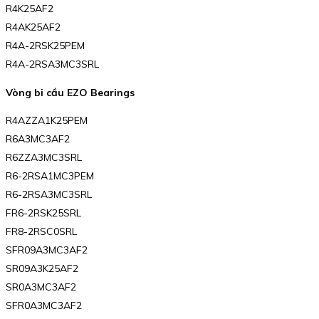
R4K25AF2
R4AK25AF2
R4A-2RSK25PEM
R4A-2RSA3MC3SRL
Vòng bi cầu EZO Bearings
R4AZZA1K25PEM
R6A3MC3AF2
R6ZZA3MC3SRL
R6-2RSA1MC3PEM
R6-2RSA3MC3SRL
FR6-2RSK25SRL
FR8-2RSC0SRL
SFR09A3MC3AF2
SR09A3K25AF2
SR0A3MC3AF2
SFR0A3MC3AF2