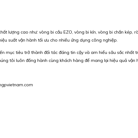
 lượng cao như: vòng bi cầu EZO, vòng bi kín, vòng bi chắn kép, ròn
 hiệu suất vận hành tối ưu cho nhiều ứng dụng công nghiệp.
ến mục tiêu trở thành đối tác đáng tin cậy và am hiểu sâu sắc nhất t
úng tôi luôn đồng hành cùng khách hàng để mang lại hiệu quả vận h
1@hgpvietnam.com