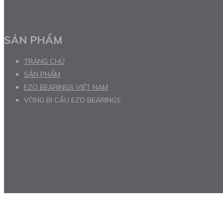
SẢN PHẨM
TRANG CHỦ
SẢN PHẨM
EZO BEARINGS VIỆT NAM
VÒNG BI CẦU EZO BEARINGS