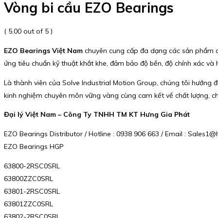
Vòng bi cầu EZO Bearings
( 5.00 out of 5 )
EZO Bearings Việt Nam
chuyên cung cấp đa dạng các sản phẩm chất
ứng tiêu chuẩn kỹ thuật khắt khe, đảm bảo độ bền, độ chính xác và
Là thành viên của
Solve Industrial Motion Group
, chúng tôi hướng đ
kinh nghiệm chuyên môn vững vàng cùng cam kết về chất lượng, ch
Đại lý Việt Nam – Công Ty TNHH TM KT Hưng Gia Phát
EZO Bearings Distributor / Hotline : 0938 906 663 / Email : Sales
EZO Bearings HGP
63800-2RSC0SRL
63800ZZC0SRL
63801-2RSC0SRL
63801ZZC0SRL
63802-2RSC0SRL