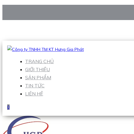
CÔNG TY TNHH TM KT HƯNG GIA PHÁT
Hotline
:
0938 906 663
Email
:
Sales1@hgpvietnam.com
TRANG CHỦ
GIỚI THIỆU
SẢN PHẨM
TIN TỨC
LIÊN HỆ
0