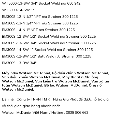
WT5000-13-SW 3/4″ Socket Weld n/a 650 942
WT5000-14-SW 1″
BM300S-12-N 1/2″ NPT n/a Strainer 300 1225
BM300S-13-N 3/4″ NPT n/a Strainer 300 1225
BM300S-14-N 1″ NPT n/a Strainer 300 1225
BM300S-12-SW 1/2″ Socket Weld n/a Strainer 300 1225
BM300S-13-SW 3/4″ Socket Weld n/a Strainer 300 1225
BM300S-14-SW 1″ Socket Weld n/a Strainer 300 1225
BM300S-12-BW 1/2″ Butt Weld n/a Strainer 300 1225
BM300S-13-BW 3/4″
Máy bơm Watson McDaniel, Bộ điều chỉnh Watson McDaniel,
Van điều khiển Watson McDaniel, Máy thoát nước lỏng
Watson McDaniel, Van kiểm tra Watson McDaniel, Van xả an
toàn Watson McDaniel, Bộ lọc Watson McDaniel, Ống nối
Watson McDaniel.
Liên hệ : Công ty TNHH TM KT Hưng Gia Phát để được hỗ trợ giá
và thời gian giao hàng nhanh nhất.
Watson McDaniel Việt Nam / Hotline : 0938 906 663