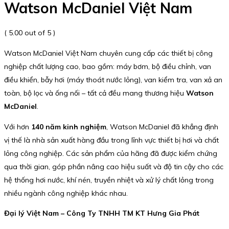
Watson McDaniel Việt Nam
( 5.00 out of 5 )
Watson McDaniel Việt Nam chuyên cung cấp các thiết bị công
nghiệp chất lượng cao, bao gồm: máy bơm, bộ điều chỉnh, van
điều khiển, bẫy hơi (máy thoát nước lỏng), van kiểm tra, van xả an
toàn, bộ lọc và ống nối – tất cả đều mang thương hiệu
Watson
McDaniel
.
Với hơn
140 năm kinh nghiệm
, Watson McDaniel đã khẳng định
vị thế là nhà sản xuất hàng đầu trong lĩnh vực thiết bị hơi và chất
lỏng công nghiệp. Các sản phẩm của hãng đã được kiểm chứng
qua thời gian, góp phần nâng cao hiệu suất và độ tin cậy cho các
hệ thống hơi nước, khí nén, truyền nhiệt và xử lý chất lỏng trong
nhiều ngành công nghiệp khác nhau.
Đại lý Việt Nam – Công Ty TNHH TM KT Hưng Gia Phát