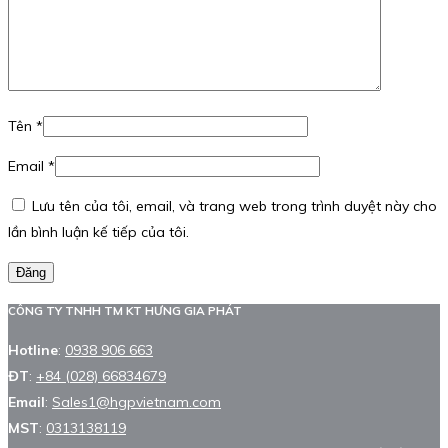
Tên
*
Email
*
Lưu tên của tôi, email, và trang web trong trình duyệt này cho
lần bình luận kế tiếp của tôi.
Đăng
CÔNG TY TNHH TM KT HƯNG GIA PHÁT
Hotline
:
0938 906 663
ĐT
:
+84 (028) 66834679
Email
:
Sales1@hgpvietnam.com
MST
:
0313138119