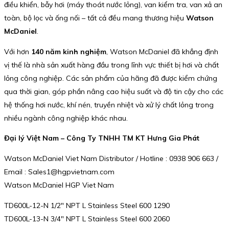
điều khiển, bẫy hơi (máy thoát nước lỏng), van kiểm tra, van xả an
toàn, bộ lọc và ống nối – tất cả đều mang thương hiệu
Watson
McDaniel
.
Với hơn
140 năm kinh nghiệm
, Watson McDaniel đã khẳng định
vị thế là nhà sản xuất hàng đầu trong lĩnh vực thiết bị hơi và chất
lỏng công nghiệp. Các sản phẩm của hãng đã được kiểm chứng
qua thời gian, góp phần nâng cao hiệu suất và độ tin cậy cho các
hệ thống hơi nước, khí nén, truyền nhiệt và xử lý chất lỏng trong
nhiều ngành công nghiệp khác nhau.
Đại lý Việt Nam – Công Ty TNHH TM KT Hưng Gia Phát
Watson McDaniel Viet Nam Distributor / Hotline : 0938 906 663 /
Email : Sales1@hgpvietnam.com
Watson McDaniel HGP Viet Nam
TD600L-12-N 1/2″ NPT L Stainless Steel 600 1290
TD600L-13-N 3/4″ NPT L Stainless Steel 600 2060