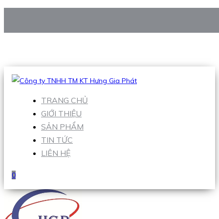
CÔNG TY TNHH TM KT HƯNG GIA PHÁT
Hotline
:
0938 906 663
Email
:
Sales1@hgpvietnam.com
TRANG CHỦ
GIỚI THIỆU
SẢN PHẨM
TIN TỨC
LIÊN HỆ
0