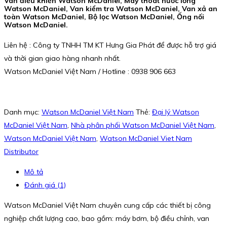
Van điều khiển Watson McDaniel, Máy thoát nước lỏng
Watson McDaniel, Van kiểm tra Watson McDaniel, Van xả an
toàn Watson McDaniel, Bộ lọc Watson McDaniel, Ống nối
Watson McDaniel.
Liên hệ : Công ty TNHH TM KT Hưng Gia Phát để được hỗ trợ giá
và thời gian giao hàng nhanh nhất.
Watson McDaniel Việt Nam / Hotline : 0938 906 663
Danh mục:
Watson McDaniel Việt Nam
Thẻ:
Đại lý Watson
McDaniel Việt Nam
,
Nhà phân phối Watson McDaniel Việt Nam
,
Watson McDaniel Việt Nam
,
Watson McDaniel Viet Nam
Distributor
Mô tả
Đánh giá (1)
Watson McDaniel Việt Nam chuyên cung cấp các thiết bị công
nghiệp chất lượng cao, bao gồm: máy bơm, bộ điều chỉnh, van