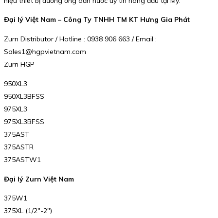
hiệu thiết bị đường ống dẫn nước uy tín hàng đầu tại Mỹ.
Đại lý Việt Nam – Công Ty TNHH TM KT Hưng Gia Phát
Zurn Distributor / Hotline : 0938 906 663 / Email :
Sales1@hgpvietnam.com
Zurn HGP
950XL3
950XL3BFSS
975XL3
975XL3BFSS
375AST
375ASTR
375ASTW1
Đại lý Zurn Việt Nam
375W1
375XL (1/2″-2″)