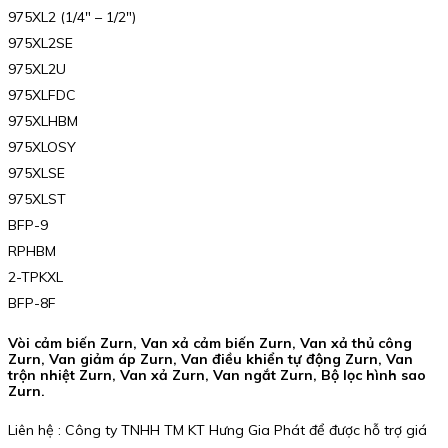
975XL2 (1/4″ – 1/2″)
975XL2SE
975XL2U
975XLFDC
975XLHBM
975XLOSY
975XLSE
975XLST
BFP-9
RPHBM
2-TPKXL
BFP-8F
Vòi cảm biến Zurn, Van xả cảm biến Zurn, Van xả thủ công
Zurn, Van giảm áp Zurn, Van điều khiển tự động Zurn, Van
trộn nhiệt Zurn, Van xả Zurn, Van ngắt Zurn, Bộ lọc hình sao
Zurn.
Liên hệ : Công ty TNHH TM KT Hưng Gia Phát để được hỗ trợ giá