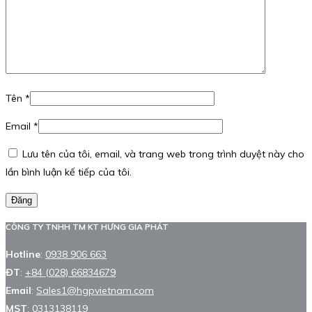
Tên
*
Email
*
Lưu tên của tôi, email, và trang web trong trình duyệt này cho
lần bình luận kế tiếp của tôi.
Đăng
CÔNG TY TNHH TM KT HƯNG GIA PHÁT
Hotline
:
0938 906 663
ĐT
:
+84 (028) 66834679
Email
:
Sales1@hgpvietnam.com
MST
:
0313138119