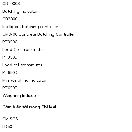
CB1000S
Batching Indicator
CB2800
Intelligent batching controller
CM9-06 Concrete Batching Controller
PT350C
Load Cell Transmitter
PT350D
Load cell transmitter
PT650D
Mini weighing indicator
PT650F
Weighing Indicator
Cảm biến tải trọng Chi Mei
CM SCS
LD50