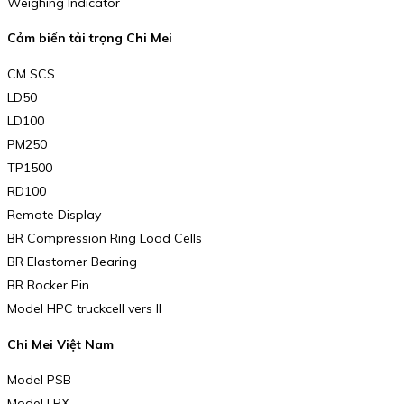
Weighing Indicator
Cảm biến tải trọng Chi Mei
CM SCS
LD50
LD100
PM250
TP1500
RD100
Remote Display
BR Compression Ring Load Cells
BR Elastomer Bearing
BR Rocker Pin
Model HPC truckcell vers II
Chi Mei Việt Nam
Model PSB
Model LPX