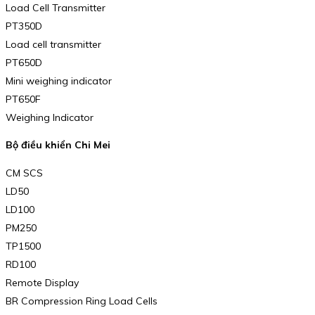
Load Cell Transmitter
PT350D
Load cell transmitter
PT650D
Mini weighing indicator
PT650F
Weighing Indicator
Bộ điều khiển Chi Mei
CM SCS
LD50
LD100
PM250
TP1500
RD100
Remote Display
BR Compression Ring Load Cells