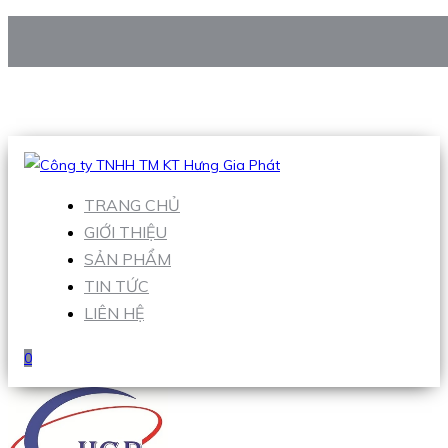
CÔNG TY TNHH TM KT HƯNG GIA PHÁT
Hotline
:
0938 906 663
Email
:
Sales1@hgpvietnam.com
TRANG CHỦ
GIỚI THIỆU
SẢN PHẨM
TIN TỨC
LIÊN HỆ
0