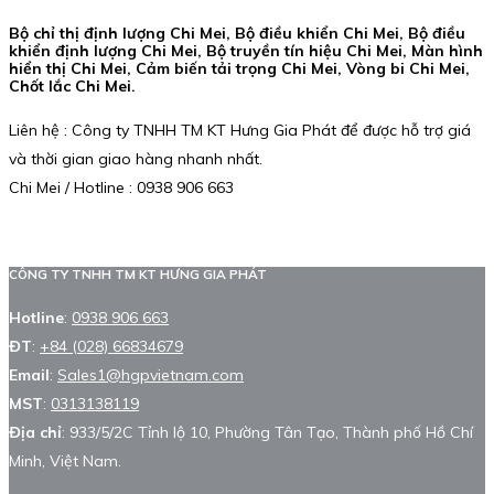
Bộ chỉ thị định lượng Chi Mei, Bộ điều khiển Chi Mei, Bộ điều
khiển định lượng Chi Mei, Bộ truyền tín hiệu Chi Mei, Màn hình
hiển thị Chi Mei, Cảm biến tải trọng Chi Mei, Vòng bi Chi Mei,
Chốt lắc Chi Mei.
Liên hệ : Công ty TNHH TM KT Hưng Gia Phát để được hỗ trợ giá
và thời gian giao hàng nhanh nhất.
Chi Mei / Hotline : 0938 906 663
CÔNG TY TNHH TM KT HƯNG GIA PHÁT
Hotline
:
0938 906 663
ĐT
:
+84 (028) 66834679
Email
:
Sales1@hgpvietnam.com
MST
:
0313138119
Địa chỉ
: 933/5/2C Tỉnh lộ 10, Phường Tân Tạo, Thành phố Hồ Chí
Minh, Việt Nam.