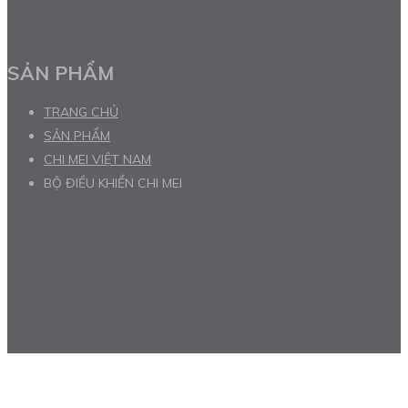
SẢN PHẨM
TRANG CHỦ
SẢN PHẨM
CHI MEI VIỆT NAM
BỘ ĐIỀU KHIỂN CHI MEI