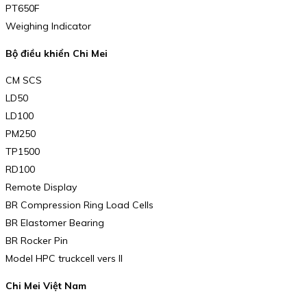
PT650F
Weighing Indicator
Bộ điều khiển Chi Mei
CM SCS
LD50
LD100
PM250
TP1500
RD100
Remote Display
BR Compression Ring Load Cells
BR Elastomer Bearing
BR Rocker Pin
Model HPC truckcell vers II
Chi Mei Việt Nam