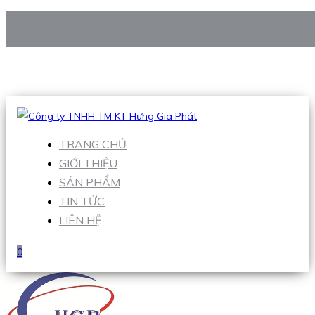
CÔNG TY TNHH TM KT HƯNG GIA PHÁT
Hotline
:
0938 906 663
Email
:
Sales1@hgpvietnam.com
TRANG CHỦ
GIỚI THIỆU
SẢN PHẨM
TIN TỨC
LIÊN HỆ
0