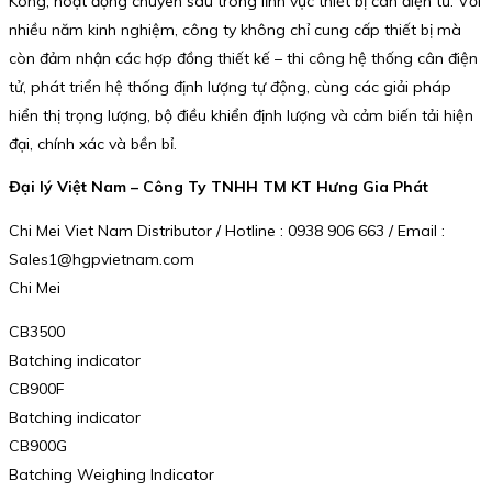
Kông, hoạt động chuyên sâu trong lĩnh vực thiết bị cân điện tử. Với
nhiều năm kinh nghiệm, công ty không chỉ cung cấp thiết bị mà
còn đảm nhận các hợp đồng thiết kế – thi công hệ thống cân điện
tử, phát triển hệ thống định lượng tự động, cùng các giải pháp
hiển thị trọng lượng, bộ điều khiển định lượng và cảm biến tải hiện
đại, chính xác và bền bỉ.
Đại lý Việt Nam – Công Ty TNHH TM KT Hưng Gia Phát
Chi Mei Viet Nam Distributor / Hotline : 0938 906 663 / Email :
Sales1@hgpvietnam.com
Chi Mei
CB3500
Batching indicator
CB900F
Batching indicator
CB900G
Batching Weighing Indicator