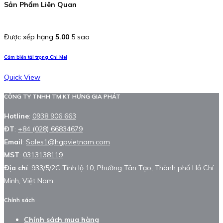
Sản Phẩm Liên Quan
Được xếp hạng
5.00
5 sao
Cảm biến tải trọng Chi Mei
Quick View
CÔNG TY TNHH TM KT HƯNG GIA PHÁT
Hotline
:
0938 906 663
ĐT
:
+84 (028) 66834679
Email
:
Sales1@hgpvietnam.com
MST
:
0313138119
Địa chỉ
: 933/5/2C Tỉnh lộ 10, Phường Tân Tạo, Thành phố Hồ Chí
Minh, Việt Nam.
Chính sách
Chính sách mua hàng