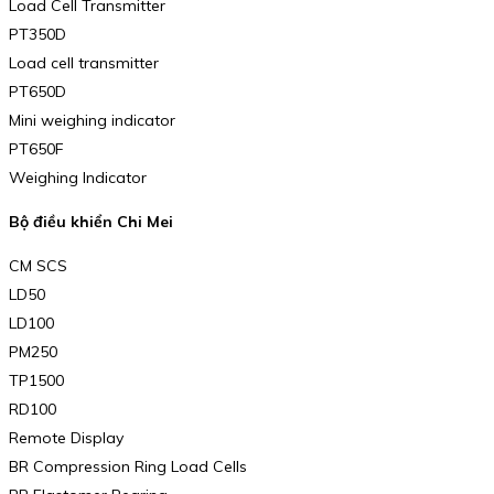
Load Cell Transmitter
PT350D
Load cell transmitter
PT650D
Mini weighing indicator
PT650F
Weighing Indicator
Bộ điều khiển Chi Mei
CM SCS
LD50
LD100
PM250
TP1500
RD100
Remote Display
BR Compression Ring Load Cells