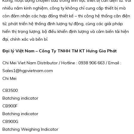
Kông, hoạt động chuyên sâu trong lĩnh vực thiết bị cân điện tử. Với
nhiều năm kinh nghiệm, công ty không chỉ cung cấp thiết bị mà
còn đảm nhận các hợp đồng thiết kế – thi công hệ thống cân điện
tử, phát triển hệ thống định lượng tự động, cùng các giải pháp
hiển thị trọng lượng, bộ điều khiển định lượng và cảm biến tải hiện
đại, chính xác và bền bỉ.
Đại lý Việt Nam – Công Ty TNHH TM KT Hưng Gia Phát
Chi Mei Viet Nam Distributor / Hotline : 0938 906 663 / Email :
Sales1@hgpvietnam.com
Chi Mei
CB3500
Batching indicator
CB900F
Batching indicator
CB900G
Batching Weighing Indicator