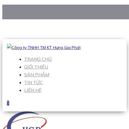
CÔNG TY TNHH TM KT HƯNG GIA PHÁT
Hotline
:
0938 906 663
Email
:
Sales1@hgpvietnam.com
TRANG CHỦ
GIỚI THIỆU
SẢN PHẨM
TIN TỨC
LIÊN HỆ
0