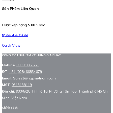
Sản Phẩm Liên Quan
Được xếp hạng
5.00
5 sao
Bộ điều khiển Chi Mei
Quick View
CÔNG TY TNHH TM KT HƯNG GIA PHÁT
Hotline
:
0938 906 663
ĐT
:
+84 (028) 66834679
Email
:
Sales1@hgpvietnam.com
MST
:
0313138119
Địa chỉ
: 933/5/2C Tỉnh lộ 10, Phường Tân Tạo, Thành phố Hồ Chí
Minh, Việt Nam.
Chính sách