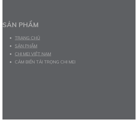
SẢN PHẨM
TRANG CHỦ
SẢN PHẨM
CHI MEI VIỆT NAM
CẢM BIẾN TẢI TRỌNG CHI MEI