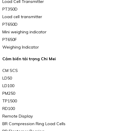
Load Cell Transmitter
PT350D
Load cell transmitter
PT650D
Mini weighing indicator
PT650F
Weighing Indicator
Cảm biến tải trọng Chi Mei
CM SCS
LD50
LD100
PM250
TP1500
RD100
Remote Display
BR Compression Ring Load Cells