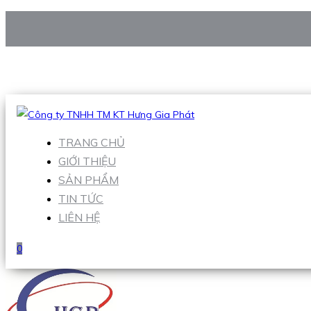
CÔNG TY TNHH TM KT HƯNG GIA PHÁT
Hotline
:
0938 906 663
Email
:
Sales1@hgpvietnam.com
TRANG CHỦ
GIỚI THIỆU
SẢN PHẨM
TIN TỨC
LIÊN HỆ
0