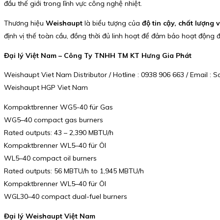
đầu thế giới trong lĩnh vực công nghệ nhiệt.
Thương hiệu
Weishaupt
là biểu tượng của
độ tin cậy, chất lượng 
định vị thế toàn cầu, đồng thời đủ linh hoạt để đảm bảo hoạt động 
Đại lý Việt Nam – Công Ty TNHH TM KT Hưng Gia Phát
Weishaupt Viet Nam Distributor / Hotline : 0938 906 663 / Email 
Weishaupt HGP Viet Nam
Kompaktbrenner WG5-40 für Gas
WG5–40 compact gas burners
Rated outputs: 43 – 2,390 MBTU/h
Kompaktbrenner WL5–40 für Öl
WL5–40 compact oil burners
Rated outputs: 56 MBTU/h to 1,945 MBTU/h
Kompaktbrenner WL5–40 für Öl
WGL30–40 compact dual-fuel burners
Đại lý Weishaupt Việt Nam