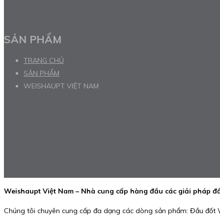
SẢN PHẨM
TRANG CHỦ
SẢN PHẨM
WEISHAUPT VIỆT NAM
Weishaupt Việt Nam – Nhà cung cấp hàng đầu các giải pháp đầ
Chúng tôi chuyên cung cấp đa dạng các dòng sản phẩm: Đầu đốt We