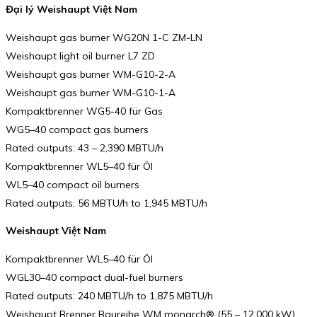
Đại lý Weishaupt Việt Nam
Weishaupt gas burner WG20N 1-C ZM-LN
Weishaupt light oil burner L7 ZD
Weishaupt gas burner WM-G10-2-A
Weishaupt gas burner WM-G10-1-A
Kompaktbrenner WG5-40 für Gas
WG5–40 compact gas burners
Rated outputs: 43 – 2,390 MBTU/h
Kompaktbrenner WL5–40 für Öl
WL5–40 compact oil burners
Rated outputs: 56 MBTU/h to 1,945 MBTU/h
Weishaupt Việt Nam
Kompaktbrenner WL5–40 für Öl
WGL30–40 compact dual-fuel burners
Rated outputs: 240 MBTU/h to 1,875 MBTU/h
Weishaupt Brenner Baureihe WM monarch® (55 – 12.000 kW)