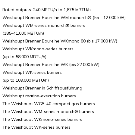
Rated outputs: 240 MBTU/h to 1,875 MBTU/h
Weishaupt Brenner Baureihe WM monarch® (55 – 12.000 kW)
Weishaupt WM-series monarch® burners
(185–41,000 MBTU/h)
Weishaupt Brenner Baureihe WKmono 80 (bis 17.000 kW)
Weishaupt WKmono-series burners
(up to 58,000 MBTU/h)
Weishaupt Brenner Baureihe WK (bis 32.000 kW)
Weishaupt WK-series burners
(up to 109,000 MBTU/h)
Weishaupt Brenner in Schiffsausführung
Weishaupt marine-execution burners
The Weishaupt WG5–40 compact gas burners
The Weishaupt WM-series monarch® burners
The Weishaupt WKmono-series burners
The Weishaupt WK-series burners