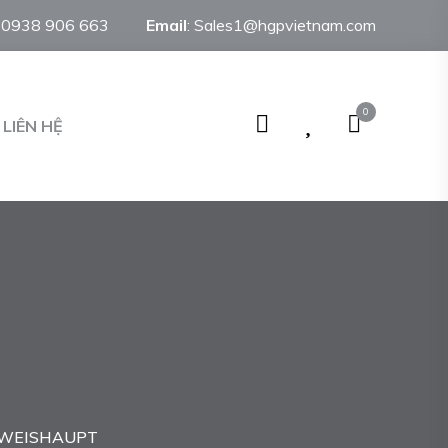
:
0938 906 663
Email
:
Sales1@hgpvietnam.com
0
LIÊN HỆ
 WEISHAUPT