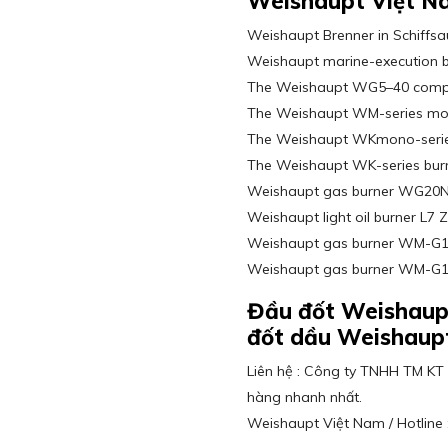
Weishaupt Việt N
Weishaupt Brenner in Schiffs
Weishaupt marine-execution 
The Weishaupt WG5–40 compa
The Weishaupt WM-series mo
The Weishaupt WKmono-serie
The Weishaupt WK-series bur
Weishaupt gas burner WG20
Weishaupt light oil burner L7 
Weishaupt gas burner WM-G
Weishaupt gas burner WM-G
Đầu đốt Weishaup
đốt dầu Weishaupt
Liên hệ : Công ty TNHH TM KT 
hàng nhanh nhất.
Weishaupt Việt Nam / Hotline 