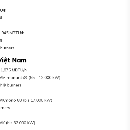
s
TU/h
l
1,945 MBTU/h
l
burners
Việt Nam
 1,875 MBTU/h
 WM monarch® (55 – 12.000 kW)
h® burners
WKmono 80 (bis 17.000 kW)
rners
K (bis 32.000 kW)