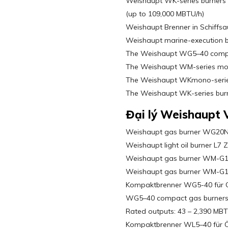
Weishaupt WK-series burners
(up to 109,000 MBTU/h)
Weishaupt Brenner in Schiffs
Weishaupt marine-execution 
The Weishaupt WG5–40 compa
The Weishaupt WM-series mo
The Weishaupt WKmono-serie
The Weishaupt WK-series bur
Đại lý Weishaupt 
Weishaupt gas burner WG20
Weishaupt light oil burner L7 
Weishaupt gas burner WM-G
Weishaupt gas burner WM-G
Kompaktbrenner WG5-40 für 
WG5–40 compact gas burner
Rated outputs: 43 – 2,390 MB
Kompaktbrenner WL5–40 für Ö