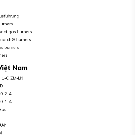
ausführung
burners
ct gas burners
narch® burners
s burners
ners
Việt Nam
N 1-C ZM-LN
ZD
10-2-A
10-1-A
Gas
s
TU/h
l