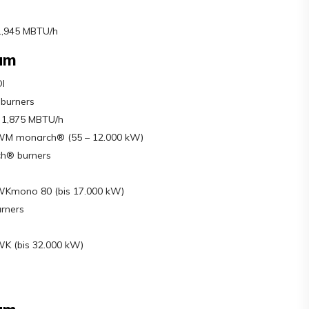
1,945 MBTU/h
am
l
burners
 1,875 MBTU/h
 WM monarch® (55 – 12.000 kW)
h® burners
WKmono 80 (bis 17.000 kW)
rners
K (bis 32.000 kW)