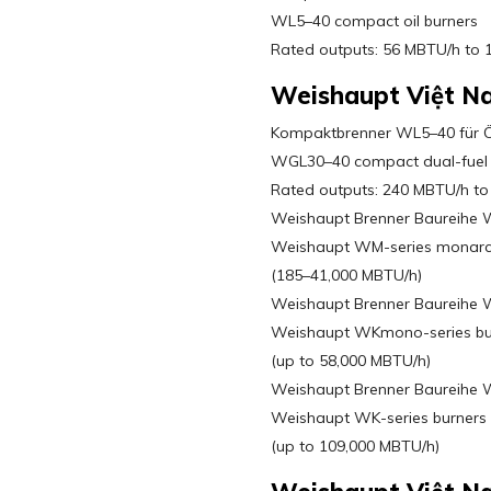
WL5–40 compact oil burners
Rated outputs: 56 MBTU/h to 
Weishaupt Việt N
Kompaktbrenner WL5–40 für Ö
WGL30–40 compact dual-fuel 
Rated outputs: 240 MBTU/h to
Weishaupt Brenner Baureihe
Weishaupt WM-series monarc
(185–41,000 MBTU/h)
Weishaupt Brenner Baureihe 
Weishaupt WKmono-series bu
(up to 58,000 MBTU/h)
Weishaupt Brenner Baureihe W
Weishaupt WK-series burners
(up to 109,000 MBTU/h)