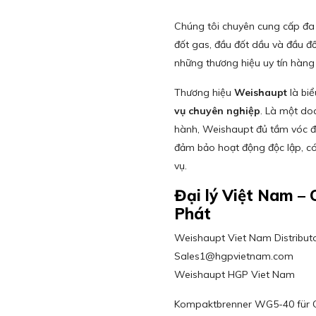
Chúng tôi chuyên cung cấp đ
đốt gas, đầu đốt dầu và đầu đ
những thương hiệu uy tín hàng 
Thương hiệu
Weishaupt
là bi
vụ chuyên nghiệp
. Là một do
hành, Weishaupt đủ tầm vóc để 
đảm bảo hoạt động độc lập, có
vụ.
Đại lý Việt Nam 
Phát
Weishaupt Viet Nam Distributor
Sales1@hgpvietnam.com
Weishaupt HGP Viet Nam
Kompaktbrenner WG5-40 für 