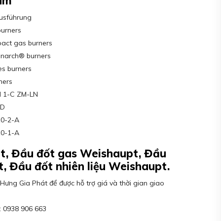
am
ausführung
burners
ct gas burners
narch® burners
s burners
ners
N 1-C ZM-LN
ZD
10-2-A
10-1-A
t, Đầu đốt gas Weishaupt, Đầu
, Đầu đốt nhiên liệu Weishaupt.
Hưng Gia Phát để được hỗ trợ giá và thời gian giao
: 0938 906 663