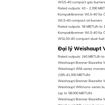
WG5–40 compact gas burner
Rated outputs: 43 – 2,390 MB
Kompaktbrenner WL5–40 für Ö
WL5–40 compact oil burners
Rated outputs: 56 MBTU/h to 
Kompaktbrenner WL5–40 für Ö
WGL30–40 compact dual-fuel 
Đại lý Weishaupt 
Rated outputs: 240 MBTU/h to
Weishaupt Brenner Baureihe
Weishaupt WM-series monarc
(185–41,000 MBTU/h)
Weishaupt Brenner Baureihe 
Weishaupt WKmono-series bu
(up to 58,000 MBTU/h)
Weishaupt Brenner Baureihe W