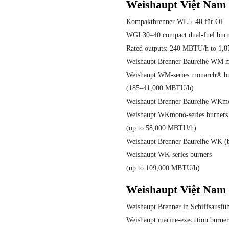
Weishaupt Việt Nam
Kompaktbrenner WL5–40 für Öl
WGL30–40 compact dual-fuel burn
Rated outputs: 240 MBTU/h to 1
Weishaupt Brenner Baureihe WM 
Weishaupt WM-series monarch® b
(185–41,000 MBTU/h)
Weishaupt Brenner Baureihe WKmo
Weishaupt WKmono-series burners
(up to 58,000 MBTU/h)
Weishaupt Brenner Baureihe WK (
Weishaupt WK-series burners
(up to 109,000 MBTU/h)
Weishaupt Việt Nam
Weishaupt Brenner in Schiffsausfü
Weishaupt marine-execution burner