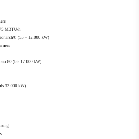
ers
,875 MBTU/h
monarch® (55 – 12.000 kW)
urners
no 80 (bis 17.000 kW)
bis 32.000 kW)
hrung
s