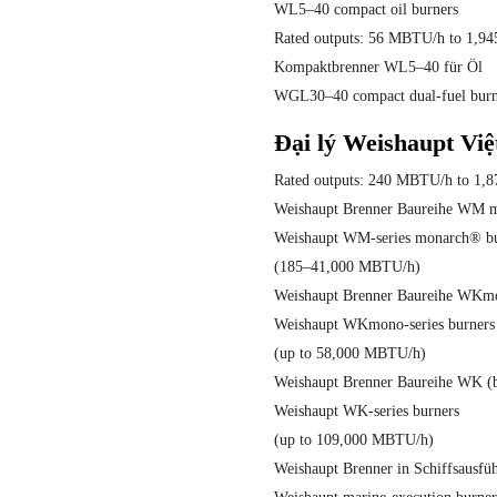
WL5–40 compact oil burners
Rated outputs: 56 MBTU/h to 1,
Kompaktbrenner WL5–40 für Öl
WGL30–40 compact dual-fuel burn
Đại lý Weishaupt Vi
Rated outputs: 240 MBTU/h to 1
Weishaupt Brenner Baureihe WM 
Weishaupt WM-series monarch® b
(185–41,000 MBTU/h)
Weishaupt Brenner Baureihe WKmo
Weishaupt WKmono-series burners
(up to 58,000 MBTU/h)
Weishaupt Brenner Baureihe WK (
Weishaupt WK-series burners
(up to 109,000 MBTU/h)
Weishaupt Brenner in Schiffsausfü