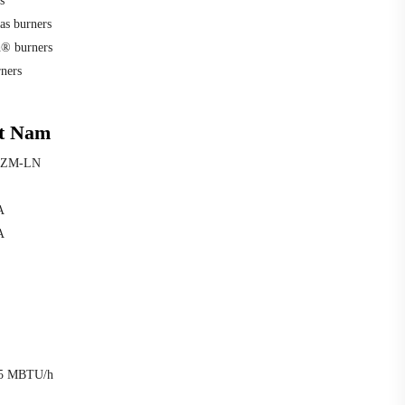
s
s burners
h® burners
ners
ệt Nam
C ZM-LN
A
A
h
945 MBTU/h