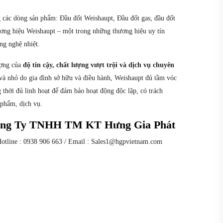
 các dòng sản phẩm: Đầu đốt Weishaupt, Đầu đốt gas, đầu đốt
ương hiệu Weishaupt – một trong những thương hiệu uy tín
ông nghệ nhiệt.
ượng của
độ tin cậy, chất lượng vượt trội và dịch vụ chuyên
và nhỏ do gia đình sở hữu và điều hành, Weishaupt đủ tầm vóc
g thời đủ linh hoạt để đảm bảo hoạt động độc lập, có trách
 phẩm, dịch vụ.
Công Ty TNHH TM KT Hưng Gia Phát
Hotline : 0938 906 663 / Email : Sales1@hgpvietnam.com
h