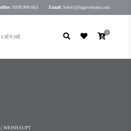
tline
:
0938 906 663
Email
:
Sales1@hgpvietnam.com
0
LIÊN HỆ
U WEISHAUPT