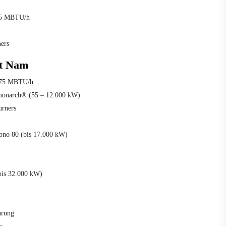
945 MBTU/h
ers
ệt Nam
,875 MBTU/h
monarch® (55 – 12.000 kW)
urners
no 80 (bis 17.000 kW)
bis 32.000 kW)
hrung