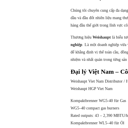
Chúng tôi chuyên cung cấp đa dạng
dầu và đầu đốt nhiên liệu mang th
hàng đầu thế giới trong lĩnh vực c
Thương hiệu
Weishaupt
là biểu t
nghiệp
. Là một doanh nghiệp vừa 
để khẳng định vị thế toàn cầu, đồn
nhiệm và nhất quán trong từng sản
Đại lý Việt Nam – 
Weishaupt Viet Nam Distributor / 
Weishaupt HGP Viet Nam
Kompaktbrenner WG5-40 für Gas
WG5–40 compact gas burners
Rated outputs: 43 – 2,390 MBTU/
Kompaktbrenner WL5–40 für Öl