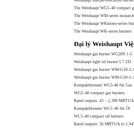
Weishaupt marine-execution burner
The Weishaupt WG5–40 compact ga
The Weishaupt WM-series monarc
The Weishaupt WKmono-series bur
The Weishaupt WK-series burners
Đại lý Weishaupt Vi
Weishaupt gas burner WG20N 1-
Weishaupt light oil burner L7 ZD
Weishaupt gas burner WM-G10-2-
Weishaupt gas burner WM-G10-1-
Kompaktbrenner WG5-40 für Gas
WG5–40 compact gas burners
Rated outputs: 43 – 2,390 MBTU/
Kompaktbrenner WL5–40 für Öl
WL5–40 compact oil burners
Rated outputs: 56 MBTU/h to 1,