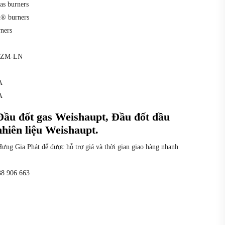
s burners
h® burners
ners
C ZM-LN
A
A
Đầu đốt gas Weishaupt, Đầu đốt dầu
hiên liệu Weishaupt.
g Gia Phát để được hỗ trợ giá và thời gian giao hàng nhanh
38 906 663