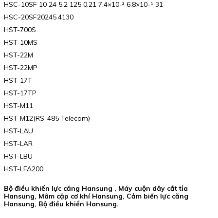
HSC-10SF 10 24 5.2 125 0.21 7.4×10-² 6.8×10-¹ 31
HSC-20SF20245.4130
HST-700S
HST-10MS
HST-22M
HST-22MP
HST-17T
HST-17TP
HST-M11
HST-M12(RS-485 Telecom)
HST-LAU
HST-LAR
HST-LBU
HST-LFA200
Bộ điều khiển lực căng Hansung , Máy cuộn dây cắt tỉa
Hansung, Mâm cặp cơ khí Hansung, Cảm biến lực căng
Hansung, Bộ điều khiển Hansung.