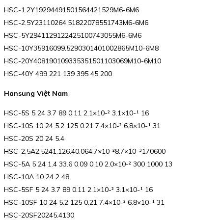
HSC-1.2Y19294491501564421529M6-6M6
HSC-2.5Y23110264.51822078551743M6-6M6
HSC-5Y2941129122425100743055M6-6M6
HSC-10Y35916099.5290301401002865M10-6M8
HSC-20Y408190109335351501103069M10-6M10
HSC-40Y 499 221 139 395 45 200
Hansung Việt Nam
HSC-5S 5 24 3.7 89 0.11 2.1×10-² 3.1×10-¹ 16
HSC-10S 10 24 5.2 125 0.21 7.4×10-² 6.8×10-¹ 31
HSC-20S 20 24 5.4
HSC-2.5A2.5241.126.40.064.7×10-²8.7×10-³170600
HSC-5A 5 24 1.4 33.6 0.09 0.10 2.0×10-² 300 1000 13
HSC-10A 10 24 2 48
HSC-5SF 5 24 3.7 89 0.11 2.1×10-² 3.1×10-¹ 16
HSC-10SF 10 24 5.2 125 0.21 7.4×10-² 6.8×10-¹ 31
HSC-20SF20245.4130