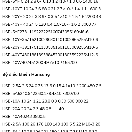
HSB-5YF 5 24 2.8 67 0.13 1.2×10-² 1.0 0.6 1400 16
HSB-10YF 10 24 3.6 88 0.21 2.7×10-¹ 1.4 1.1 1600 31
HSB-20YF 20 24 3.8 97 0.3 5.1×10-¹ 1.5 1.6 2200 48
HSB-40YF 40 24 5 120 0.4 1.5×10-¹ 1.6 2 3000 77
HSB-5YF2731119222225100743055160M6-6
HSB-10YF357152100290301401002865255M10-6
HSB-20YF391175111335351501103069255M10-6
HSB-40YF430186139398452001303592225M12-6
HSB-40W402451200.49.7×10-¹155200
Bộ điều khiển Hansung
HSB-2.5A 2.5 24 0.73 17.5 0.15 4.1×10-² 200 450 7.5
HSB-5A5240.9422.60.179.4×10-²300700
HSB-10A 10 24 1.21 28.8 0.3 0.39 500 900 22
HSB-20A 20 24 2.3 48 0.5 – – 40
HSB-40A40243.3800.5
HSB-2.5A 100 26 170 180 140 100 5 5 22 M10-3 20
HSB-5A 110 28 194 221 150 110 5 7 33 M10-3 30