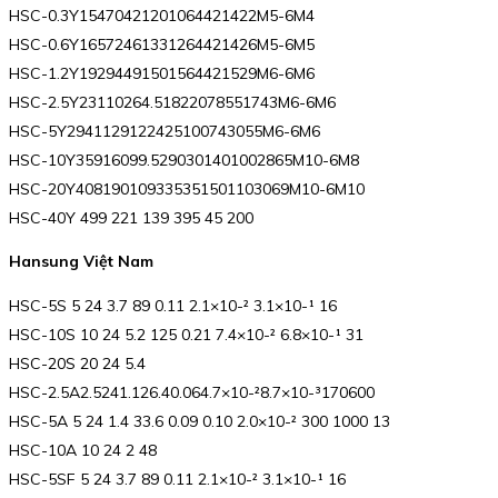
HSC-0.3Y15470421201064421422M5-6M4
HSC-0.6Y16572461331264421426M5-6M5
HSC-1.2Y19294491501564421529M6-6M6
HSC-2.5Y23110264.51822078551743M6-6M6
HSC-5Y2941129122425100743055M6-6M6
HSC-10Y35916099.5290301401002865M10-6M8
HSC-20Y408190109335351501103069M10-6M10
HSC-40Y 499 221 139 395 45 200
Hansung Việt Nam
HSC-5S 5 24 3.7 89 0.11 2.1×10-² 3.1×10-¹ 16
HSC-10S 10 24 5.2 125 0.21 7.4×10-² 6.8×10-¹ 31
HSC-20S 20 24 5.4
HSC-2.5A2.5241.126.40.064.7×10-²8.7×10-³170600
HSC-5A 5 24 1.4 33.6 0.09 0.10 2.0×10-² 300 1000 13
HSC-10A 10 24 2 48
HSC-5SF 5 24 3.7 89 0.11 2.1×10-² 3.1×10-¹ 16