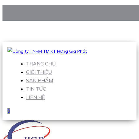
CÔNG TY TNHH TM KT HƯNG GIA PHÁT
Hotline
:
0938 906 663
Email
:
Sales1@hgpvietnam.com
TRANG CHỦ
GIỚI THIỆU
SẢN PHẨM
TIN TỨC
LIÊN HỆ
0