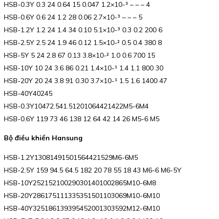
HSB-0.3Y 0.3 24 0.64 15 0.047 1.2×10-³ – – – 4
HSB-0.6Y 0.6 24 1.2 28 0.06 2.7×10-³ – – – 5
HSB-1.2Y 1.2 24 1.4 34 0.10 5.1×10-³ 0.3 0.2 200 6
HSB-2.5Y 2.5 24 1.9 46 0.12 1.5×10-² 0.5 0.4 380 8
HSB-5Y 5 24 2.8 67 0.13 3.8×10-² 1.0 0.6 700 15
HSB-10Y 10 24 3.6 86 0.21 1.4×10-¹ 1.4 1.1 800 30
HSB-20Y 20 24 3.8 91 0.30 3.7×10-¹ 1.5 1.6 1400 47
HSB-40Y40245
HSB-0.3Y10472.541.51201064421422M5-6M4
HSB-0.6Y 119 73 46 138 12 64 42 14 26 M5-6 M5
Bộ điều khiển Hansung
HSB-1.2Y13081491501564421529M6-6M5
HSB-2.5Y 159 94.5 64.5 182 20 78 55 18 43 M6-6 M6-5Y
HSB-10Y252152100290301401002865M10-6M8
HSB-20Y286175111335351501103069M10-6M10
HSB-40Y325186139395452001303592M12-6M10