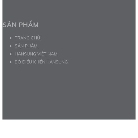
SẢN PHẨM
TRANG CHỦ
SẢN PHẨM
HANSUNG VIỆT NAM
BỘ ĐIỀU KHIỂN HANSUNG