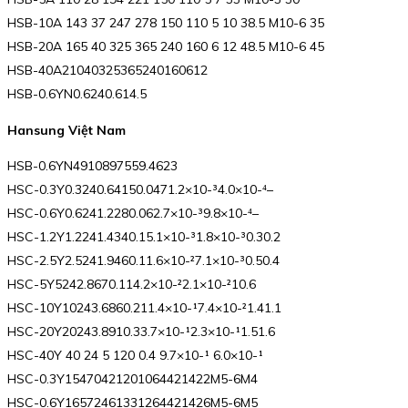
HSB-10A 143 37 247 278 150 110 5 10 38.5 M10-6 35
HSB-20A 165 40 325 365 240 160 6 12 48.5 M10-6 45
HSB-40A21040325365240160612
HSB-0.6YN0.6240.614.5
Hansung Việt Nam
HSB-0.6YN4910897559.4623
HSC-0.3Y0.3240.64150.0471.2×10-³4.0×10-⁴–
HSC-0.6Y0.6241.2280.062.7×10-³9.8×10-⁴–
HSC-1.2Y1.2241.4340.15.1×10-³1.8×10-³0.30.2
HSC-2.5Y2.5241.9460.11.6×10-²7.1×10-³0.50.4
HSC-5Y5242.8670.114.2×10-²2.1×10-²10.6
HSC-10Y10243.6860.211.4×10-¹7.4×10-²1.41.1
HSC-20Y20243.8910.33.7×10-¹2.3×10-¹1.51.6
HSC-40Y 40 24 5 120 0.4 9.7×10-¹ 6.0×10-¹
HSC-0.3Y15470421201064421422M5-6M4
HSC-0.6Y16572461331264421426M5-6M5