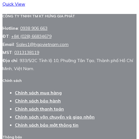
Quick View
CÔNG TY TNHH TM KT HƯNG GIA PHÁT
Hotline
:
0938 906 663
ĐT
:
+84 (028) 66834679
Email
:
Sales1@hgpvietnam.com
MST
:
0313138119
Địa chỉ
: 933/5/2C Tỉnh lộ 10, Phường Tân Tạo, Thành phố Hồ Chí
Minh, Việt Nam.
Chính sách
Chính sách mua hàng
Chính sách bảo hành
Chính sách thanh toán
Chính sách vận chuyển và giao nhận
Chính sách bảo mật thông tin
Thông báo