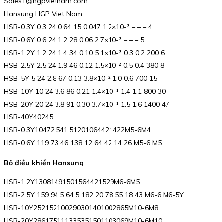
Sales1@hgpvietnam.com
Hansung HGP Viet Nam
HSB-0.3Y 0.3 24 0.64 15 0.047 1.2×10-³ – – – 4
HSB-0.6Y 0.6 24 1.2 28 0.06 2.7×10-³ – – – 5
HSB-1.2Y 1.2 24 1.4 34 0.10 5.1×10-³ 0.3 0.2 200 6
HSB-2.5Y 2.5 24 1.9 46 0.12 1.5×10-² 0.5 0.4 380 8
HSB-5Y 5 24 2.8 67 0.13 3.8×10-² 1.0 0.6 700 15
HSB-10Y 10 24 3.6 86 0.21 1.4×10-¹ 1.4 1.1 800 30
HSB-20Y 20 24 3.8 91 0.30 3.7×10-¹ 1.5 1.6 1400 47
HSB-40Y40245
HSB-0.3Y10472.541.51201064421422M5-6M4
HSB-0.6Y 119 73 46 138 12 64 42 14 26 M5-6 M5
Bộ điều khiển Hansung
HSB-1.2Y13081491501564421529M6-6M5
HSB-2.5Y 159 94.5 64.5 182 20 78 55 18 43 M6-6 M6-5Y
HSB-10Y252152100290301401002865M10-6M8
HSB-20Y286175111335351501103069M10-6M10