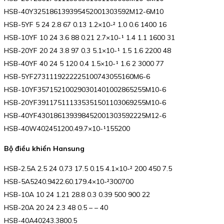
HSB-40Y325186139395452001303592M12-6M10
HSB-5YF 5 24 2.8 67 0.13 1.2×10-² 1.0 0.6 1400 16
HSB-10YF 10 24 3.6 88 0.21 2.7×10-¹ 1.4 1.1 1600 31
HSB-20YF 20 24 3.8 97 0.3 5.1×10-¹ 1.5 1.6 2200 48
HSB-40YF 40 24 5 120 0.4 1.5×10-¹ 1.6 2 3000 77
HSB-5YF2731119222225100743055160M6-6
HSB-10YF357152100290301401002865255M10-6
HSB-20YF391175111335351501103069255M10-6
HSB-40YF430186139398452001303592225M12-6
HSB-40W402451200.49.7×10-¹155200
Bộ điều khiển Hansung
HSB-2.5A 2.5 24 0.73 17.5 0.15 4.1×10-² 200 450 7.5
HSB-5A5240.9422.60.179.4×10-²300700
HSB-10A 10 24 1.21 28.8 0.3 0.39 500 900 22
HSB-20A 20 24 2.3 48 0.5 – – 40
HSB-40A40243.3800.5