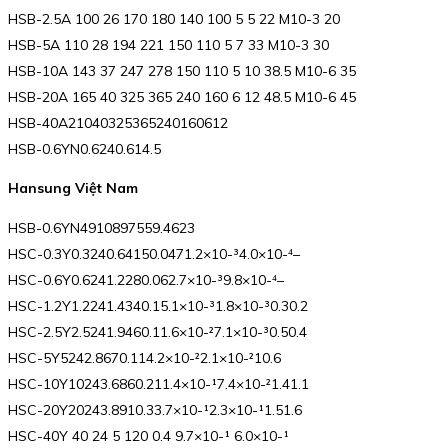
HSB-2.5A 100 26 170 180 140 100 5 5 22 M10-3 20
HSB-5A 110 28 194 221 150 110 5 7 33 M10-3 30
HSB-10A 143 37 247 278 150 110 5 10 38.5 M10-6 35
HSB-20A 165 40 325 365 240 160 6 12 48.5 M10-6 45
HSB-40A21040325365240160612
HSB-0.6YN0.6240.614.5
Hansung Việt Nam
HSB-0.6YN4910897559.4623
HSC-0.3Y0.3240.64150.0471.2×10-³4.0×10-⁴–
HSC-0.6Y0.6241.2280.062.7×10-³9.8×10-⁴–
HSC-1.2Y1.2241.4340.15.1×10-³1.8×10-³0.30.2
HSC-2.5Y2.5241.9460.11.6×10-²7.1×10-³0.50.4
HSC-5Y5242.8670.114.2×10-²2.1×10-²10.6
HSC-10Y10243.6860.211.4×10-¹7.4×10-²1.41.1
HSC-20Y20243.8910.33.7×10-¹2.3×10-¹1.51.6
HSC-40Y 40 24 5 120 0.4 9.7×10-¹ 6.0×10-¹