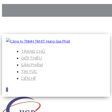
CÔNG TY TNHH TM KT HƯNG GIA PHÁT
Hotline
:
0938 906 663
Email
:
Sales1@hgpvietnam.com
TRANG CHỦ
GIỚI THIỆU
SẢN PHẨM
TIN TỨC
LIÊN HỆ
0