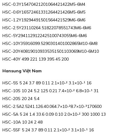
HSC-0.3Y15470421201064421422M5-6M4
HSC-0.6Y16572461331264421426M5-6M5
HSC-1.2Y19294491501564421529M6-6M6
HSC-2.5Y23110264.51822078551743M6-6M6
HSC-5Y2941129122425100743055M6-6M6
HSC-10Y35916099.5290301401002865M10-6M8
HSC-20Y408190109335351501103069M10-6M10
HSC-40Y 499 221 139 395 45 200
Hansung Việt Nam
HSC-5S 5 24 3.7 89 0.11 2.1×10-² 3.1×10-¹ 16
HSC-10S 10 24 5.2 125 0.21 7.4×10-² 6.8×10-¹ 31
HSC-20S 20 24 5.4
HSC-2.5A2.5241.126.40.064.7×10-²8.7×10-³170600
HSC-5A 5 24 1.4 33.6 0.09 0.10 2.0×10-² 300 1000 13
HSC-10A 10 24 2 48
HSC-5SF 5 24 3.7 89 0.11 2.1×10-² 3.1×10-¹ 16