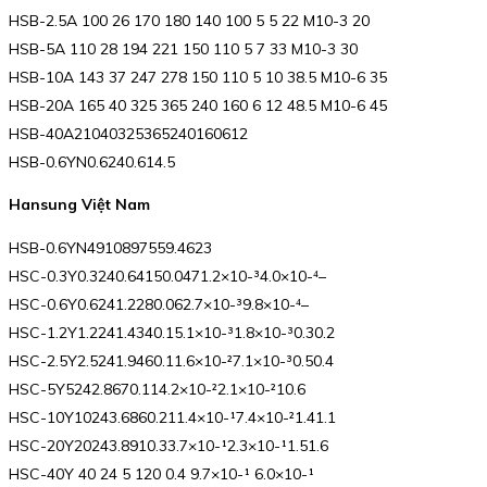
HSB-2.5A 100 26 170 180 140 100 5 5 22 M10-3 20
HSB-5A 110 28 194 221 150 110 5 7 33 M10-3 30
HSB-10A 143 37 247 278 150 110 5 10 38.5 M10-6 35
HSB-20A 165 40 325 365 240 160 6 12 48.5 M10-6 45
HSB-40A21040325365240160612
HSB-0.6YN0.6240.614.5
Hansung Việt Nam
HSB-0.6YN4910897559.4623
HSC-0.3Y0.3240.64150.0471.2×10-³4.0×10-⁴–
HSC-0.6Y0.6241.2280.062.7×10-³9.8×10-⁴–
HSC-1.2Y1.2241.4340.15.1×10-³1.8×10-³0.30.2
HSC-2.5Y2.5241.9460.11.6×10-²7.1×10-³0.50.4
HSC-5Y5242.8670.114.2×10-²2.1×10-²10.6
HSC-10Y10243.6860.211.4×10-¹7.4×10-²1.41.1
HSC-20Y20243.8910.33.7×10-¹2.3×10-¹1.51.6
HSC-40Y 40 24 5 120 0.4 9.7×10-¹ 6.0×10-¹