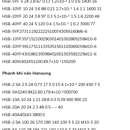
HSB-5YF 5 24 2.8 67 0.13 1.2×10-² 1.0 0.6 1400 16
HSB-10YF 10 24 3.6 88 0.21 2.7×10-¹ 1.4 1.1 1600 31
HSB-20YF 20 24 3.8 97 0.3 5.1×10-¹ 1.5 1.6 2200 48
HSB-40YF 40 24 5 120 0.4 1.5×10-¹ 1.6 2 3000 77
HSB-5YF2731119222225100743055160M6-6
HSB-10YF357152100290301401002865255M10-6
HSB-20YF391175111335351501103069255M10-6
HSB-40YF430186139398452001303592225M12-6
HSB-40W402451200.49.7×10-¹155200
Phanh khí nén Hansung
HSB-2.5A 2.5 24 0.73 17.5 0.15 4.1×10-² 200 450 7.5
HSB-5A5240.9422.60.179.4×10-²300700
HSB-10A 10 24 1.21 28.8 0.3 0.39 500 900 22
HSB-20A 20 24 2.3 48 0.5 – – 40
HSB-40A40243.3800.5
HSB-2.5A 100 26 170 180 140 100 5 5 22 M10-3 20
HSB-5A 110 28 194 221 150 110 5 7 33 M10-3 30