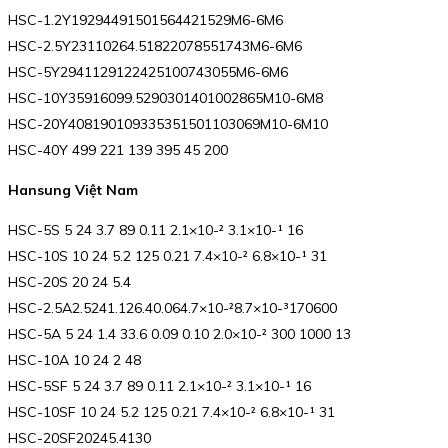
HSC-1.2Y19294491501564421529M6-6M6
HSC-2.5Y23110264.51822078551743M6-6M6
HSC-5Y2941129122425100743055M6-6M6
HSC-10Y35916099.5290301401002865M10-6M8
HSC-20Y408190109335351501103069M10-6M10
HSC-40Y 499 221 139 395 45 200
Hansung Việt Nam
HSC-5S 5 24 3.7 89 0.11 2.1×10-² 3.1×10-¹ 16
HSC-10S 10 24 5.2 125 0.21 7.4×10-² 6.8×10-¹ 31
HSC-20S 20 24 5.4
HSC-2.5A2.5241.126.40.064.7×10-²8.7×10-³170600
HSC-5A 5 24 1.4 33.6 0.09 0.10 2.0×10-² 300 1000 13
HSC-10A 10 24 2 48
HSC-5SF 5 24 3.7 89 0.11 2.1×10-² 3.1×10-¹ 16
HSC-10SF 10 24 5.2 125 0.21 7.4×10-² 6.8×10-¹ 31
HSC-20SF20245.4130