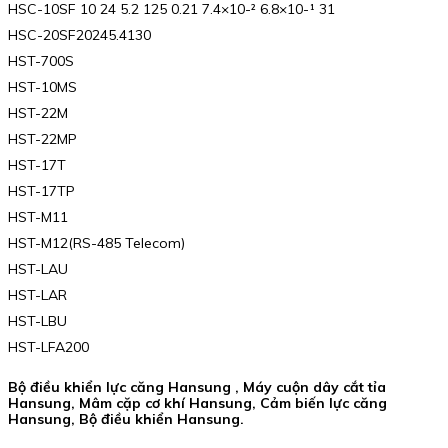
HSC-10SF 10 24 5.2 125 0.21 7.4×10-² 6.8×10-¹ 31
HSC-20SF20245.4130
HST-700S
HST-10MS
HST-22M
HST-22MP
HST-17T
HST-17TP
HST-M11
HST-M12(RS-485 Telecom)
HST-LAU
HST-LAR
HST-LBU
HST-LFA200
Bộ điều khiển lực căng Hansung , Máy cuộn dây cắt tỉa
Hansung, Mâm cặp cơ khí Hansung, Cảm biến lực căng
Hansung, Bộ điều khiển Hansung.