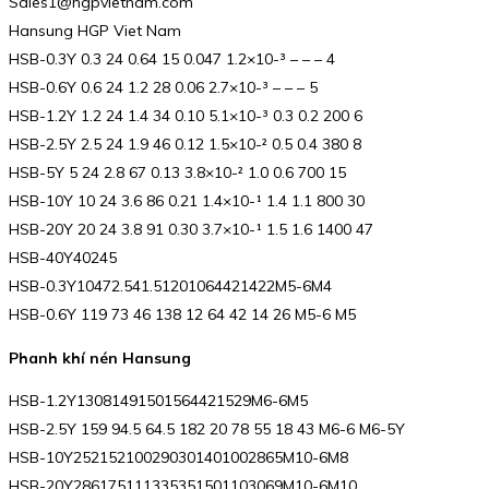
Sales1@hgpvietnam.com
Hansung HGP Viet Nam
HSB-0.3Y 0.3 24 0.64 15 0.047 1.2×10-³ – – – 4
HSB-0.6Y 0.6 24 1.2 28 0.06 2.7×10-³ – – – 5
HSB-1.2Y 1.2 24 1.4 34 0.10 5.1×10-³ 0.3 0.2 200 6
HSB-2.5Y 2.5 24 1.9 46 0.12 1.5×10-² 0.5 0.4 380 8
HSB-5Y 5 24 2.8 67 0.13 3.8×10-² 1.0 0.6 700 15
HSB-10Y 10 24 3.6 86 0.21 1.4×10-¹ 1.4 1.1 800 30
HSB-20Y 20 24 3.8 91 0.30 3.7×10-¹ 1.5 1.6 1400 47
HSB-40Y40245
HSB-0.3Y10472.541.51201064421422M5-6M4
HSB-0.6Y 119 73 46 138 12 64 42 14 26 M5-6 M5
Phanh khí nén Hansung
HSB-1.2Y13081491501564421529M6-6M5
HSB-2.5Y 159 94.5 64.5 182 20 78 55 18 43 M6-6 M6-5Y
HSB-10Y252152100290301401002865M10-6M8
HSB-20Y286175111335351501103069M10-6M10