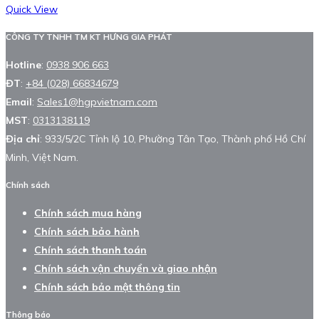
Quick View
CÔNG TY TNHH TM KT HƯNG GIA PHÁT
Hotline
:
0938 906 663
ĐT
:
+84 (028) 66834679
Email
:
Sales1@hgpvietnam.com
MST
:
0313138119
Địa chỉ
: 933/5/2C Tỉnh lộ 10, Phường Tân Tạo, Thành phố Hồ Chí
Minh, Việt Nam.
Chính sách
Chính sách mua hàng
Chính sách bảo hành
Chính sách thanh toán
Chính sách vận chuyển và giao nhận
Chính sách bảo mật thông tin
Thông báo