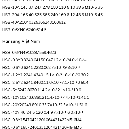
HSB-10A 143 37 247 278 150 110 5 10 38.5 M10-6 35
HSB-20A 165 40 325 365 240 160 6 12 48.5 M10-6 45
HSB-40A21040325365240160612
HSB-0.6YN0.6240.614.5
Hansung Việt Nam
HSB-0.6YN4910897559.4623
HSC-0.3Y0.3240.64150.0471.2×10-³4.0×10-⁴–
HSC-0.6Y0.6241.2280.062.7×10-³9.8×10-⁴–
HSC-1.2Y1.2241.4340.15.1×10-³1.8×10-³0.30.2
HSC-2.5Y2.5241.9460.11.6×10-²7.1×10-³0.50.4
HSC-5Y5242.8670.114.2×10-²2.1×10-²10.6
HSC-10Y10243.6860.211.4×10-¹7.4×10-²1.41.1
HSC-20Y20243.8910.33.7×10-¹2.3×10-¹1.51.6
HSC-40Y 40 24 5 120 0.4 9.7×10-¹ 6.0×10-¹
HSC-0.3Y15470421201064421422M5-6M4
HSC-0.6Y16572461331264421426M5-6M5