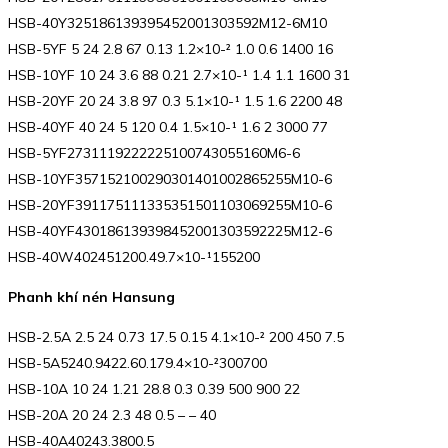
HSB-40Y325186139395452001303592M12-6M10
HSB-5YF 5 24 2.8 67 0.13 1.2×10-² 1.0 0.6 1400 16
HSB-10YF 10 24 3.6 88 0.21 2.7×10-¹ 1.4 1.1 1600 31
HSB-20YF 20 24 3.8 97 0.3 5.1×10-¹ 1.5 1.6 2200 48
HSB-40YF 40 24 5 120 0.4 1.5×10-¹ 1.6 2 3000 77
HSB-5YF2731119222225100743055160M6-6
HSB-10YF357152100290301401002865255M10-6
HSB-20YF391175111335351501103069255M10-6
HSB-40YF430186139398452001303592225M12-6
HSB-40W402451200.49.7×10-¹155200
Phanh khí nén Hansung
HSB-2.5A 2.5 24 0.73 17.5 0.15 4.1×10-² 200 450 7.5
HSB-5A5240.9422.60.179.4×10-²300700
HSB-10A 10 24 1.21 28.8 0.3 0.39 500 900 22
HSB-20A 20 24 2.3 48 0.5 – – 40
HSB-40A40243.3800.5