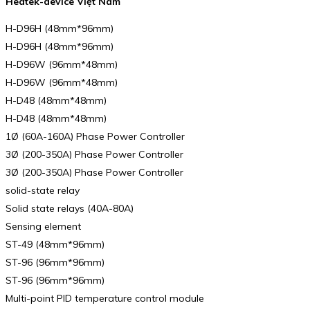
Heatek-device Việt Nam
H-D96H (48mm*96mm)
H-D96H (48mm*96mm)
H-D96W (96mm*48mm)
H-D96W (96mm*48mm)
H-D48 (48mm*48mm)
H-D48 (48mm*48mm)
1Ø (60A-160A) Phase Power Controller
3Ø (200-350A) Phase Power Controller
3Ø (200-350A) Phase Power Controller
solid-state relay
Solid state relays (40A-80A)
Sensing element
ST-49 (48mm*96mm)
ST-96 (96mm*96mm)
ST-96 (96mm*96mm)
Multi-point PID temperature control module