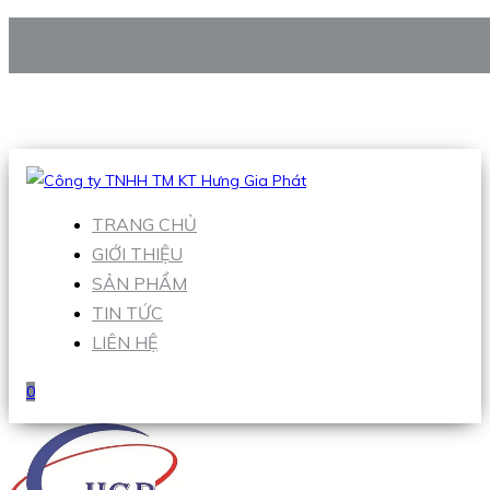
CÔNG TY TNHH TM KT HƯNG GIA PHÁT
Hotline
:
0938 906 663
Email
:
Sales1@hgpvietnam.com
TRANG CHỦ
GIỚI THIỆU
SẢN PHẨM
TIN TỨC
LIÊN HỆ
0