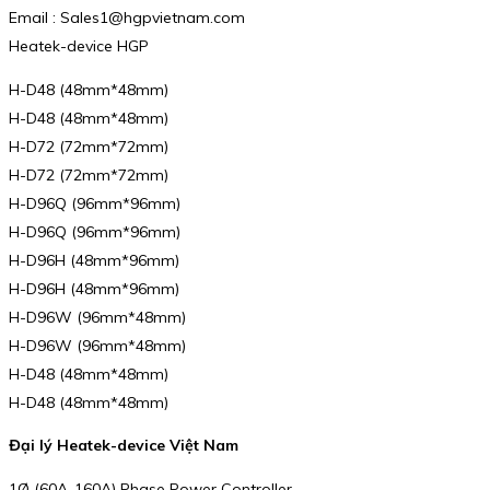
Email : Sales1@hgpvietnam.com
Heatek-device HGP
H-D48 (48mm*48mm)
H-D48 (48mm*48mm)
H-D72 (72mm*72mm)
H-D72 (72mm*72mm)
H-D96Q (96mm*96mm)
H-D96Q (96mm*96mm)
H-D96H (48mm*96mm)
H-D96H (48mm*96mm)
H-D96W (96mm*48mm)
H-D96W (96mm*48mm)
H-D48 (48mm*48mm)
H-D48 (48mm*48mm)
Đại lý Heatek-device Việt Nam
1Ø (60A-160A) Phase Power Controller