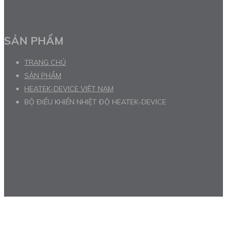
SẢN PHẨM
TRANG CHỦ
SẢN PHẨM
HEATEK-DEVICE VIỆT NAM
BỘ ĐIỀU KHIỂN NHIỆT ĐỘ HEATEK-DEVICE