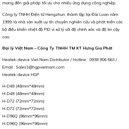
mang đến giải pháp tối ưu cho nhiều ứng dụng công nghiệp.
Công ty TNHH Điện tử Hengzhun, thành lập tại Đài Loan năm
1999, là nhà sản xuất uy tín chuyên nghiên cứu và phát triển các
bộ điều khiển nhiệt độ PID vi xử lý với độ chính xác và độ tin cậy
cao.
Đại lý Việt Nam – Công Ty TNHH TM KT Hưng Gia Phát
Heatek-device Viet Nam Distributor / Hotline : 0938 906 663 /
Email : Sales1@hgpvietnam.com
Heatek-device HGP
H-D48 (48mm*48mm)
H-D48 (48mm*48mm)
H-D72 (72mm*72mm)
H-D72 (72mm*72mm)
H-D96Q (96mm*96mm)
H-D96Q (96mm*96mm)