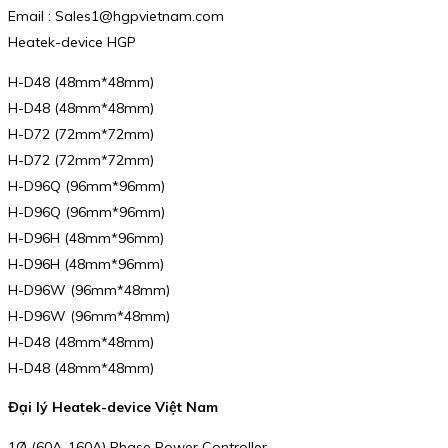
Email : Sales1@hgpvietnam.com
Heatek-device HGP
H-D48 (48mm*48mm)
H-D48 (48mm*48mm)
H-D72 (72mm*72mm)
H-D72 (72mm*72mm)
H-D96Q (96mm*96mm)
H-D96Q (96mm*96mm)
H-D96H (48mm*96mm)
H-D96H (48mm*96mm)
H-D96W (96mm*48mm)
H-D96W (96mm*48mm)
H-D48 (48mm*48mm)
H-D48 (48mm*48mm)
Đại lý Heatek-device Việt Nam
1Ø (60A-160A) Phase Power Controller