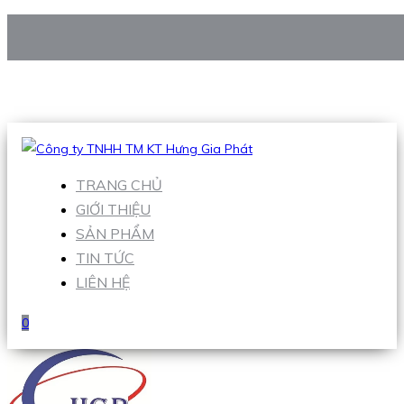
CÔNG TY TNHH TM KT HƯNG GIA PHÁT
Hotline
:
0938 906 663
Email
:
Sales1@hgpvietnam.com
TRANG CHỦ
GIỚI THIỆU
SẢN PHẨM
TIN TỨC
LIÊN HỆ
0