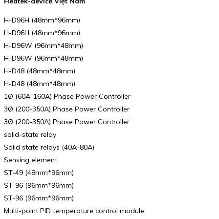
Heatek-device Việt Nam
H-D96H (48mm*96mm)
H-D96H (48mm*96mm)
H-D96W (96mm*48mm)
H-D96W (96mm*48mm)
H-D48 (48mm*48mm)
H-D48 (48mm*48mm)
1Ø (60A-160A) Phase Power Controller
3Ø (200-350A) Phase Power Controller
3Ø (200-350A) Phase Power Controller
solid-state relay
Solid state relays (40A-80A)
Sensing element
ST-49 (48mm*96mm)
ST-96 (96mm*96mm)
ST-96 (96mm*96mm)
Multi-point PID temperature control module