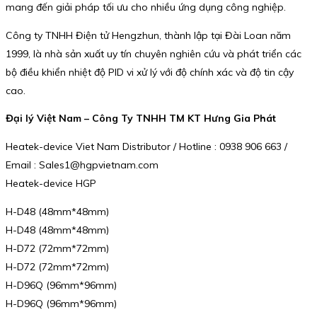
mang đến giải pháp tối ưu cho nhiều ứng dụng công nghiệp.
Công ty TNHH Điện tử Hengzhun, thành lập tại Đài Loan năm
1999, là nhà sản xuất uy tín chuyên nghiên cứu và phát triển các
bộ điều khiển nhiệt độ PID vi xử lý với độ chính xác và độ tin cậy
cao.
Đại lý Việt Nam – Công Ty TNHH TM KT Hưng Gia Phát
Heatek-device Viet Nam Distributor / Hotline : 0938 906 663 /
Email : Sales1@hgpvietnam.com
Heatek-device HGP
H-D48 (48mm*48mm)
H-D48 (48mm*48mm)
H-D72 (72mm*72mm)
H-D72 (72mm*72mm)
H-D96Q (96mm*96mm)
H-D96Q (96mm*96mm)