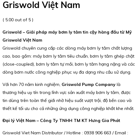
Griswold Việt Nam
( 5.00 out of 5 )
Griswold – Giải pháp máy bơm ly tâm tin cậy hàng đầu từ Mỹ
Griswold Việt Nam
Griswold chuyên cung cấp các dòng máy bơm ly tâm chất lượng
cao, bao gồm: máy bơm ly tâm tiêu chuẩn, bơm ly tâm ghép chặt
(close-coupled), bơm ly tâm tự mồi, bơm ly tâm hạng nặng và các
dòng bơm nước công nghiệp phục vụ đa dạng nhu cầu sử dụng.
Với hơn 70 năm kinh nghiệm,
Griswold Pump Company
là
thương hiệu uy tín trong lĩnh vực sản xuất máy bơm ly tâm, được
tin dùng trên toàn thế giới nhờ hiệu suất vượt trội, độ bền cao và
thiết kế tối ưu cho cả những ứng dụng công nghiệp khắt khe nhất.
Đại lý Việt Nam – Công Ty TNHH TM KT Hưng Gia Phát
Griswold Viet Nam Distributor / Hotline : 0938 906 663 / Email :