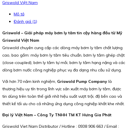
Griswold Việt Nam
Mô tả
Đánh giá (1)
Griswold – Giải pháp máy bơm ly tâm tin cậy hàng đầu từ Mỹ
Griswold Việt Nam
Griswold chuyên cung cấp các dòng máy bơm ly tâm chất lượng
cao, bao gồm: máy bơm ly tâm tiêu chuẩn, bơm ly tâm ghép chặt
(close-coupled), bơm ly tâm tự mồi, bơm ly tâm hạng nặng và các
dòng bơm nước công nghiệp phục vụ đa dạng nhu cầu sử dụng.
Với hơn 70 năm kinh nghiệm,
Griswold Pump Company
là
thương hiệu uy tín trong lĩnh vực sản xuất máy bơm ly tâm, được
tin dùng trên toàn thế giới nhờ hiệu suất vượt trội, độ bền cao và
thiết kế tối ưu cho cả những ứng dụng công nghiệp khắt khe nhất.
Đại lý Việt Nam – Công Ty TNHH TM KT Hưng Gia Phát
Griswold Viet Nam Distributor / Hotline : 0938 906 663 / Email :