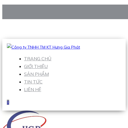
CÔNG TY TNHH TM KT HƯNG GIA PHÁT
Hotline
:
0938 906 663
Email
:
Sales1@hgpvietnam.com
TRANG CHỦ
GIỚI THIỆU
SẢN PHẨM
TIN TỨC
LIÊN HỆ
0