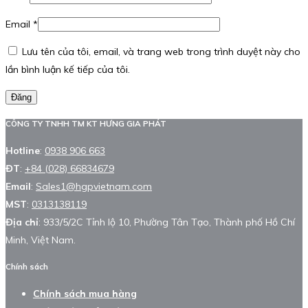
Email
*
Lưu tên của tôi, email, và trang web trong trình duyệt này cho
lần bình luận kế tiếp của tôi.
Đăng
CÔNG TY TNHH TM KT HƯNG GIA PHÁT
Hotline
:
0938 906 663
ĐT
:
+84 (028) 66834679
Email
:
Sales1@hgpvietnam.com
MST
:
0313138119
Địa chỉ
: 933/5/2C Tỉnh lộ 10, Phường Tân Tạo, Thành phố Hồ Chí
Minh, Việt Nam.
Chính sách
Chính sách mua hàng