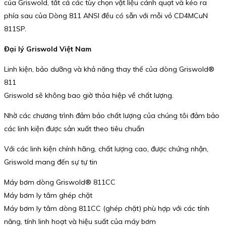
của Griswold, tất cả các tùy chọn vật liệu cánh quạt và kéo ra
phía sau của Dòng 811 ANSI đều có sẵn với mỗi vỏ CD4MCuN
811SP.
Đại lý Griswold Việt Nam
Linh kiện, bảo dưỡng và khả năng thay thế của dòng Griswold®
811
Griswold sẽ không bao giờ thỏa hiệp về chất lượng.
Nhờ các chương trình đảm bảo chất lượng của chúng tôi đảm bảo
các linh kiện được sản xuất theo tiêu chuẩn
Với các linh kiện chính hãng, chất lượng cao, được chứng nhận,
Griswold mang đến sự tự tin
Máy bơm dòng Griswold® 811CC
Máy bơm ly tâm ghép chặt
Máy bơm ly tâm dòng 811CC (ghép chặt) phù hợp với các tính
năng, tính linh hoạt và hiệu suất của máy bơm