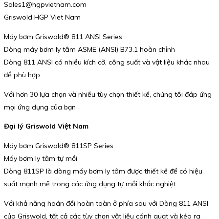
Sales1@hgpvietnam.com
Griswold HGP Viet Nam
Máy bơm Griswold® 811 ANSI Series
Dòng máy bơm ly tâm ASME (ANSI) B73.1 hoàn chỉnh
Dòng 811 ANSI có nhiều kích cỡ, công suất và vật liệu khác nhau
để phù hợp
Với hơn 30 lựa chọn và nhiều tùy chọn thiết kế, chúng tôi đáp ứng
mọi ứng dụng của bạn
Đại lý Griswold Việt Nam
Máy bơm Griswold® 811SP Series
Máy bơm ly tâm tự mồi
Dòng 811SP là dòng máy bơm ly tâm được thiết kế để có hiệu
suất mạnh mẽ trong các ứng dụng tự mồi khắc nghiệt.
Với khả năng hoán đổi hoàn toàn ở phía sau với Dòng 811 ANSI
của Griswold, tất cả các tùy chọn vật liệu cánh quạt và kéo ra