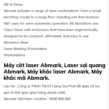
AB-N Series
Abmark includes a range of laser workstations, from a small
benchtop model to a large floor standing unit that features
X&Y axes for semi-automatic operation. All Abstations are
Class I laser safe enclosures that have been ergonomically
designed to be compact, affordable and easy to use.
Abstation-Maxi
Laser Marking Workstation
Workstations
Máy cắt laser Abmark, Laser sợi quang
Abmark, Máy khắc laser Abmark, Máy
khắc mã Abmark.
Liên hệ : Công ty TNHH TM KT Hưng Gia Phát để được hỗ trợ
giá và thời gian giao hàng nhanh nhất.
Abmark Việt Nam / Hotline : 0938 906 663