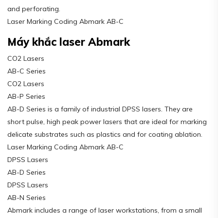
and perforating.
Laser Marking Coding Abmark AB-C
Máy khắc laser Abmark
CO2 Lasers
AB-C Series
CO2 Lasers
AB-P Series
AB-D Series is a family of industrial DPSS lasers. They are
short pulse, high peak power lasers that are ideal for marking
delicate substrates such as plastics and for coating ablation.
Laser Marking Coding Abmark AB-C
DPSS Lasers
AB-D Series
DPSS Lasers
AB-N Series
Abmark includes a range of laser workstations, from a small