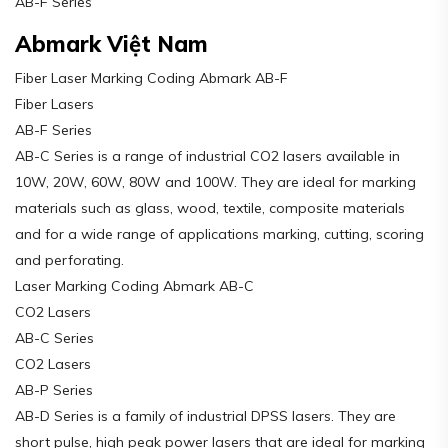
AB-F Series
Abmark Việt Nam
Fiber Laser Marking Coding Abmark AB-F
Fiber Lasers
AB-F Series
AB-C Series is a range of industrial CO2 lasers available in
10W, 20W, 60W, 80W and 100W. They are ideal for marking
materials such as glass, wood, textile, composite materials
and for a wide range of applications marking, cutting, scoring
and perforating.
Laser Marking Coding Abmark AB-C
CO2 Lasers
AB-C Series
CO2 Lasers
AB-P Series
AB-D Series is a family of industrial DPSS lasers. They are
short pulse, high peak power lasers that are ideal for marking