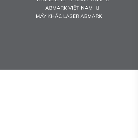
ABMARK VIỆT NAM
MÁY KHẮC LASER ABMARK