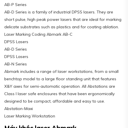
AB-P Series
AB-D Series is a family of industrial DPSS lasers. They are
short pulse, high peak power lasers that are ideal for marking
delicate substrates such as plastics and for coating ablation.
Laser Marking Coding Abmark AB-C
DPSS Lasers
AB-D Series
DPSS Lasers
AB-N Series
Abmark includes a range of laser workstations, from a small
benchtop model to a large floor standing unit that features
X&Y axes for semi-automatic operation. All Abstations are
Class I laser safe enclosures that have been ergonomically
designed to be compact, affordable and easy to use.
Abstation-Maxi
Laser Marking Workstation
Máy khắc laser Abmark