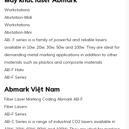
Workstations
Abstation-Midi
Workstations
Abstation-Mini
AB- F series is a family of powerful and reliable lasers
available in 10w, 20w, 30w, 50w and 100w. They are ideal for
demanding metal marking applications in addition to other
materials such as plastics and composite materials.
AB-F Halo
AB-F Series
Abmark Việt Nam
Fiber Laser Marking Coding Abmark AB-F
Fiber Lasers
AB-F Series
AB-C Series is a range of industrial CO2 lasers available in
10W, 20W, 60W, 80W and 100W. They are ideal for marking