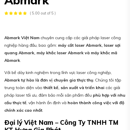
( 5.00 out of 5 )
Abmark Việt Nam
chuyên cung cấp các giải pháp laser công
nghiệp hàng đầu, bao gồm:
máy cắt laser Abmark, laser sợi
quang Abmark, máy khắc laser Abmark và máy khắc mã
Abmark
.
Với bề dày kinh nghiệm trong lĩnh vực laser công nghiệp,
Abmark tự hào là đơn vị chuyên gia thực thụ
. Chúng tôi tập
trung toàn diện vào
thiết kế, sản xuất và triển khai
các giải
pháp laser tối ưu, đảm bảo mỗi sản phẩm đều
phù hợp với nhu
cầu thực tế
, vận hành ổn định và
hoàn thành công việc với độ
chính xác cao nhất
.
Đại lý Việt Nam – Công Ty TNHH TM
KT Hưng Gia Phát