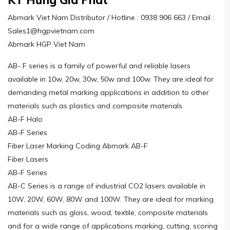
Abmark Viet Nam Distributor / Hotline : 0938 906 663 / Email :
Sales1@hgpvietnam.com
Abmark HGP Viet Nam
AB- F series is a family of powerful and reliable lasers
available in 10w, 20w, 30w, 50w and 100w. They are ideal for
demanding metal marking applications in addition to other
materials such as plastics and composite materials.
AB-F Halo
AB-F Series
Fiber Laser Marking Coding Abmark AB-F
Fiber Lasers
AB-F Series
AB-C Series is a range of industrial CO2 lasers available in
10W, 20W, 60W, 80W and 100W. They are ideal for marking
materials such as glass, wood, textile, composite materials
and for a wide range of applications marking, cutting, scoring