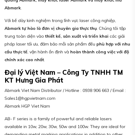
Abmark
.
Với bề dày kinh nghiệm trong lĩnh vực laser công nghiệp,
Abmark tự hào là đơn vị chuyên gia thực thụ
. Chúng tôi tập
trung toàn diện vào
thiết kế, sản xuất và triển khai
các giải
pháp laser tối ưu, đảm bảo mỗi sản phẩm đều
phù hợp với nhu
cầu thực tế
, vận hành ổn định và
hoàn thành công việc với độ
chính xác cao nhất
.
Đại lý Việt Nam – Công Ty TNHH TM
KT Hưng Gia Phát
Abmark Viet Nam Distributor / Hotline : 0938 906 663 / Email :
Sales1@hgpvietnam.com
Abmark HGP Viet Nam
AB- F series is a family of powerful and reliable lasers
available in 10w, 20w, 30w, 50w and 100w. They are ideal for
demanding metal marking applications in addition to other