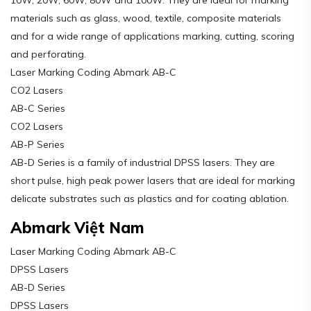
materials such as glass, wood, textile, composite materials
and for a wide range of applications marking, cutting, scoring
and perforating.
Laser Marking Coding Abmark AB-C
CO2 Lasers
AB-C Series
CO2 Lasers
AB-P Series
AB-D Series is a family of industrial DPSS lasers. They are
short pulse, high peak power lasers that are ideal for marking
delicate substrates such as plastics and for coating ablation.
Abmark Việt Nam
Laser Marking Coding Abmark AB-C
DPSS Lasers
AB-D Series
DPSS Lasers