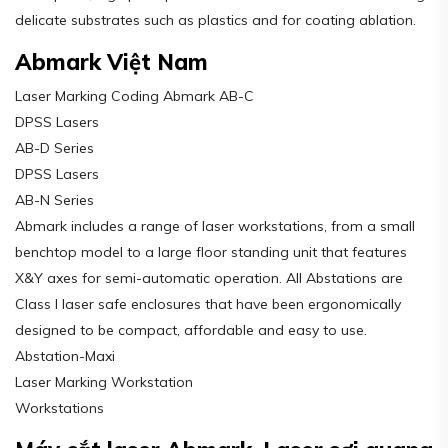
delicate substrates such as plastics and for coating ablation.
Abmark Việt Nam
Laser Marking Coding Abmark AB-C
DPSS Lasers
AB-D Series
DPSS Lasers
AB-N Series
Abmark includes a range of laser workstations, from a small
benchtop model to a large floor standing unit that features
X&Y axes for semi-automatic operation. All Abstations are
Class I laser safe enclosures that have been ergonomically
designed to be compact, affordable and easy to use.
Abstation-Maxi
Laser Marking Workstation
Workstations