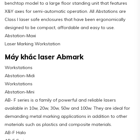
benchtop model to a large floor standing unit that features
X&Y axes for semi-automatic operation. All Abstations are
Class I laser safe enclosures that have been ergonomically
designed to be compact, affordable and easy to use.
Abstation-Maxi
Laser Marking Workstation
Máy khắc laser Abmark
Workstations
Abstation-Midi
Workstations
Abstation-Mini
AB- F series is a family of powerful and reliable lasers
available in 10w, 20w, 30w, 50w and 100w. They are ideal for
demanding metal marking applications in addition to other
materials such as plastics and composite materials.
AB-F Halo