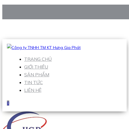
CÔNG TY TNHH TM KT HƯNG GIA PHÁT
Hotline
:
0938 906 663
Email
:
Sales1@hgpvietnam.com
TRANG CHỦ
GIỚI THIỆU
SẢN PHẨM
TIN TỨC
LIÊN HỆ
0