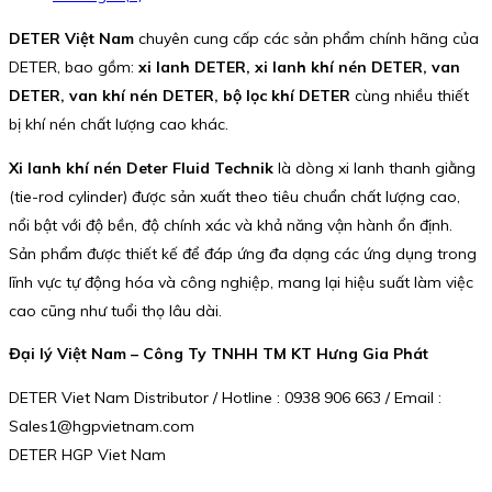
DETER Việt Nam
chuyên cung cấp các sản phẩm chính hãng của
DETER, bao gồm:
xi lanh DETER, xi lanh khí nén DETER, van
DETER, van khí nén DETER, bộ lọc khí DETER
cùng nhiều thiết
bị khí nén chất lượng cao khác.
Xi lanh khí nén Deter Fluid Technik
là dòng xi lanh thanh giằng
(tie-rod cylinder) được sản xuất theo tiêu chuẩn chất lượng cao,
nổi bật với độ bền, độ chính xác và khả năng vận hành ổn định.
Sản phẩm được thiết kế để đáp ứng đa dạng các ứng dụng trong
lĩnh vực tự động hóa và công nghiệp, mang lại hiệu suất làm việc
cao cũng như tuổi thọ lâu dài.
Đại lý Việt Nam – Công Ty TNHH TM KT Hưng Gia Phát
DETER Viet Nam Distributor / Hotline : 0938 906 663 / Email :
Sales1@hgpvietnam.com
DETER HGP Viet Nam