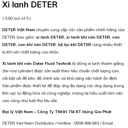
Xi lanh DETER
( 5.00 out of 5 )
DETER Việt Nam
chuyên cung cấp các sản phẩm chính hãng của
DETER, bao gồm:
xi lanh DETER, xi lanh khí nén DETER, van
DETER, van khí nén DETER, bộ lọc khí DETER
cùng nhiều thiết
bị khí nén chất lượng cao khác.
Xi lanh khí nén Deter Fluid Technik
là dòng xi lanh thanh giằng
(tie-rod cylinder) được sản xuất theo tiêu chuẩn chất lượng cao,
nổi bật với độ bền, độ chính xác và khả năng vận hành ổn định.
Sản phẩm được thiết kế để đáp ứng đa dạng các ứng dụng trong
lĩnh vực tự động hóa và công nghiệp, mang lại hiệu suất làm việc
cao cũng như tuổi thọ lâu dài.
Đại lý Việt Nam – Công Ty TNHH TM KT Hưng Gia Phát
DETER Viet Nam Distributor / Hotline : 0938 906 663 / Email :