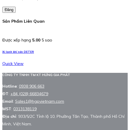
Đăng
Sản Phẩm Liên Quan
Được xếp hạng
5.00
5 sao
Xi lanh khí nén DETER
Quick View
CÔNG TY TNHH TM KT HƯNG GIA PHÁT
Hotline
:
0938 906 663
ĐT
:
+84 (028) 66834679
Email
:
Sales1@hgpvietnam.com
MST
:
0313138119
Địa chỉ
: 933/5/2C Tỉnh lộ 10, Phường Tân Tạo, Thành phố Hồ Chí
Minh, Việt Nam.