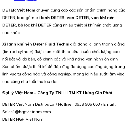
DETER Việt Nam
chuyên cung cấp các sản phẩm chính hãng của
DETER, bao gồm:
xi lanh DETER, van DETER, van khí nén
DETER, bộ lọc khí DETER
cùng nhiều thiết bị khí nén chất lượng
cao khác.
Xi lanh khí nén Deter Fluid Technik
là dòng xi lanh thanh giằng
(tie-rod cylinder) được sản xuất theo tiêu chuẩn chất lượng cao,
nổi bật với độ bền, độ chính xác và khả năng vận hành ổn định.
Sản phẩm được thiết kế để đáp ứng đa dạng các ứng dụng trong
lĩnh vực tự động hóa và công nghiệp, mang lại hiệu suất làm việc
cao cũng như tuổi thọ lâu dài.
Đại lý Việt Nam – Công Ty TNHH TM KT Hưng Gia Phát
DETER Viet Nam Distributor / Hotline : 0938 906 663 / Email :
Sales1@hgpvietnam.com
DETER HGP Viet Nam