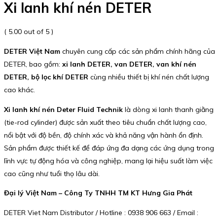
Xi lanh khí nén DETER
( 5.00 out of 5 )
DETER Việt Nam
chuyên cung cấp các sản phẩm chính hãng của
DETER, bao gồm:
xi lanh DETER, van DETER, van khí nén
DETER, bộ lọc khí DETER
cùng nhiều thiết bị khí nén chất lượng
cao khác.
Xi lanh khí nén Deter Fluid Technik
là dòng xi lanh thanh giằng
(tie-rod cylinder) được sản xuất theo tiêu chuẩn chất lượng cao,
nổi bật với độ bền, độ chính xác và khả năng vận hành ổn định.
Sản phẩm được thiết kế để đáp ứng đa dạng các ứng dụng trong
lĩnh vực tự động hóa và công nghiệp, mang lại hiệu suất làm việc
cao cũng như tuổi thọ lâu dài.
Đại lý Việt Nam – Công Ty TNHH TM KT Hưng Gia Phát
DETER Viet Nam Distributor / Hotline : 0938 906 663 / Email :