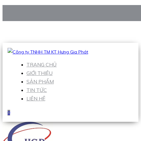
CÔNG TY TNHH TM KT HƯNG GIA PHÁT
Hotline
:
0938 906 663
Email
:
Sales1@hgpvietnam.com
TRANG CHỦ
GIỚI THIỆU
SẢN PHẨM
TIN TỨC
LIÊN HỆ
0