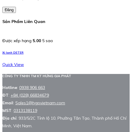
Đăng
Sản Phẩm Liên Quan
Được xếp hạng
5.00
5 sao
Xi lanh DETER
Quick View
CÔNG TY TNHH TM KT HƯNG GIA PHÁT
Hotline
:
0938 906 663
ĐT
:
+84 (028) 66834679
Email
:
Sales1@hgpvietnam.com
MST
:
0313138119
Địa chỉ
: 933/5/2C Tỉnh lộ 10, Phường Tân Tạo, Thành phố Hồ Chí
Minh, Việt Nam.