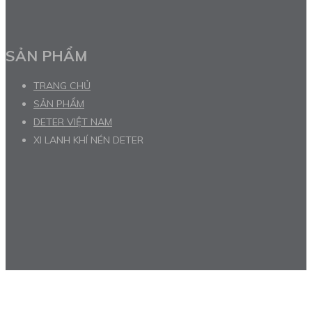
SẢN PHẨM
TRANG CHỦ
SẢN PHẨM
DETER VIỆT NAM
XI LANH KHÍ NÉN DETER